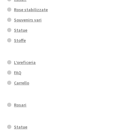
Rose stabilizzate
Souvenirs vari
Statue
Stoffe
L’oreficeria
FAQ
Carrello
Rosari
Statue