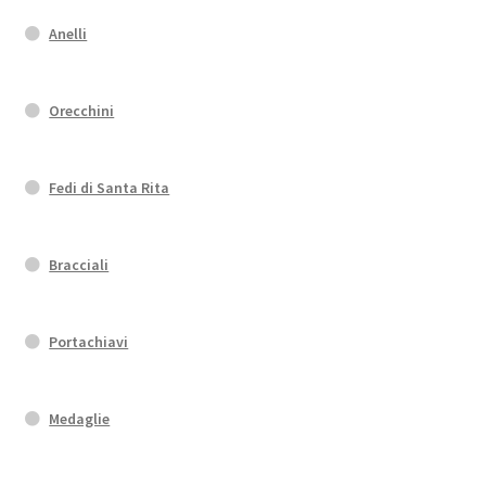
Anelli
Orecchini
Fedi di Santa Rita
Bracciali
Portachiavi
Medaglie