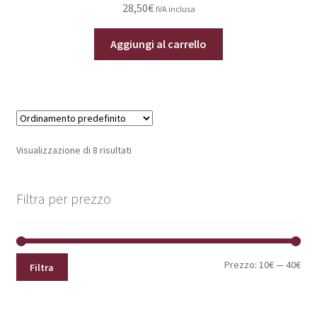
28,50
€
IVA inclusa
Aggiungi al carrello
Visualizzazione di 8 risultati
Filtra per prezzo
Pre
Pre
Prezzo:
10€
—
40€
Filtra
Min
Max