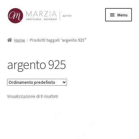
Vai
Vai
Menu
alla
al
navigazione
contenuto
Shop Online
Home
Prodotti taggati “argento 925”
Prodotti
argento 925
La nostra storia
Contatti
Visualizzazione di 8 risultati
Carrello