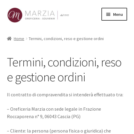
Vai
Vai
Menu
alla
al
navigazione
contenuto
Shop Online
Home
Termini, condizioni, reso e gestione ordini
Prodotti
Termini, condizioni, reso
La nostra storia
e gestione ordini
Contatti
Carrello
Il contratto di compravendita si intenderà effettuato tra:
– Oreficeria Marzia con sede legale in Frazione
Roccaporena n° 9, 06043 Cascia (PG)
– Cliente: la persona (persona fisica o giuridica) che