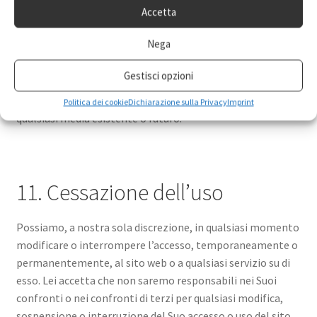
non abbiamo prima firmato un accordo sulla proprietà
Accetta
intellettuale o un accordo di non divulgazione. Se ce lo
Nega
riveli in assenza di tale accordo scritto, ci concedi una
licenza mondiale, irrevocabile, non esclusiva, priva di
Gestisci opzioni
royalty per utilizzare, riprodurre, memorizzare, adattare,
pubblicare, tradurre e distribuire il tuo contenuto in
Politica dei cookie
Dichiarazione sulla Privacy
Imprint
qualsiasi media esistente o futuro.
11. Cessazione dell’uso
Possiamo, a nostra sola discrezione, in qualsiasi momento
modificare o interrompere l’accesso, temporaneamente o
permanentemente, al sito web o a qualsiasi servizio su di
esso. Lei accetta che non saremo responsabili nei Suoi
confronti o nei confronti di terzi per qualsiasi modifica,
sospensione o interruzione del Suo accesso o uso del sito