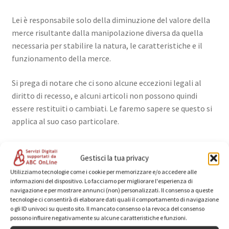
Lei è responsabile solo della diminuzione del valore della
merce risultante dalla manipolazione diversa da quella
necessaria per stabilire la natura, le caratteristiche e il
funzionamento della merce.
Si prega di notare che ci sono alcune eccezioni legali al
diritto di recesso, e alcuni articoli non possono quindi
essere restituiti o cambiati. Le faremo sapere se questo si
applica al suo caso particolare.
Gestisci la tua privacy
10. Presentazione di idee
Utilizziamo tecnologie come i cookie per memorizzare e/o accedere alle
informazioni del dispositivo. Lo facciamo per migliorare l'esperienza di
navigazione e per mostrare annunci (non) personalizzati. Il consenso a queste
Non presentare idee, invenzioni, opere d’autore o altre
tecnologie ci consentirà di elaborare dati quali il comportamento di navigazione
o gli ID univoci su questo sito. Il mancato consenso o la revoca del consenso
informazioni che possono essere considerate proprietà
possono influire negativamente su alcune caratteristiche e funzioni.
intellettuale propria che vorresti presentarci, a meno che