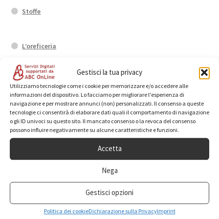
Stoffe
L’oreficeria
FAQ
Gestisci la tua privacy
Carrello
Utilizziamo tecnologie come i cookie per memorizzare e/o accedere alle
informazioni del dispositivo. Lo facciamo per migliorare l'esperienza di
navigazione e per mostrare annunci (non) personalizzati. Il consenso a queste
Rosari
tecnologie ci consentirà di elaborare dati quali il comportamento di navigazione
o gli ID univoci su questo sito. Il mancato consenso o la revoca del consenso
possono influire negativamente su alcune caratteristiche e funzioni.
Statue
Accetta
Nega
Anelli
Gestisci opzioni
Politica dei cookie
Dichiarazione sulla Privacy
Imprint
Orecchini