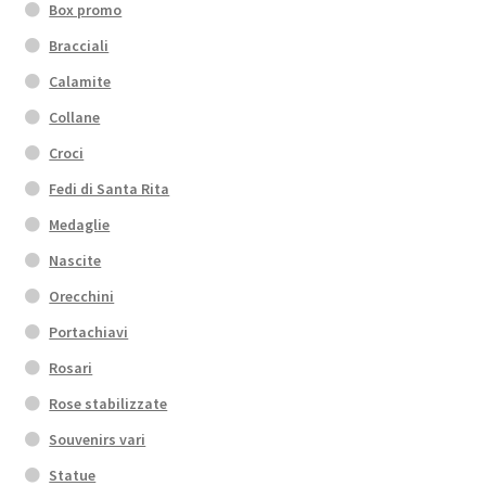
Box promo
Bracciali
Calamite
Collane
Croci
Fedi di Santa Rita
Medaglie
Nascite
Orecchini
Portachiavi
Rosari
Rose stabilizzate
Souvenirs vari
Statue