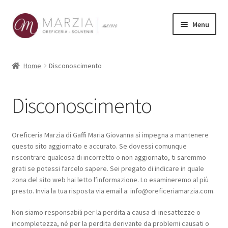
Vai
Vai
Menu
alla
al
navigazione
contenuto
Shop Online
Home
Disconoscimento
Prodotti
Disconoscimento
La nostra storia
Contatti
Oreficeria Marzia di Gaffi Maria Giovanna si impegna a mantenere
questo sito aggiornato e accurato. Se dovessi comunque
riscontrare qualcosa di incorretto o non aggiornato, ti saremmo
Carrello
grati se potessi farcelo sapere. Sei pregato di indicare in quale
zona del sito web hai letto l’informazione. Lo esamineremo al più
presto. Invia la tua risposta via email a:
info@
oreficeriamarzia.com
.
Non siamo responsabili per la perdita a causa di inesattezze o
incompletezza, né per la perdita derivante da problemi causati o