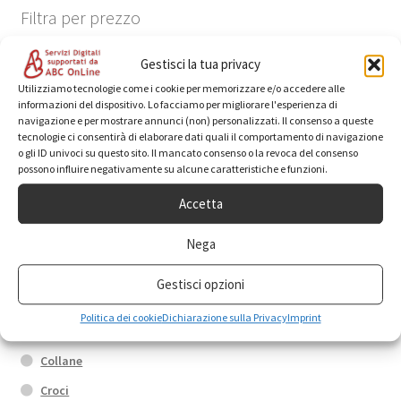
Filtra per prezzo
Gestisci la tua privacy
Utilizziamo tecnologie come i cookie per memorizzare e/o accedere alle
Pre
Pre
Prezzo:
0€
—
10€
Filtra
informazioni del dispositivo. Lo facciamo per migliorare l'esperienza di
navigazione e per mostrare annunci (non) personalizzati. Il consenso a queste
Min
Max
tecnologie ci consentirà di elaborare dati quali il comportamento di navigazione
o gli ID univoci su questo sito. Il mancato consenso o la revoca del consenso
possono influire negativamente su alcune caratteristiche e funzioni.
Categorie prodotto
Accetta
Anelli
Nega
Box promo
Gestisci opzioni
Bracciali
Politica dei cookie
Dichiarazione sulla Privacy
Imprint
Calamite
Collane
Croci