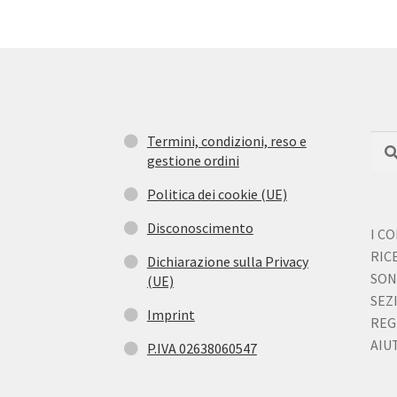
Termini, condizioni, reso e
Cerc
Cer
gestione ordini
Politica dei cookie (UE)
Disconoscimento
I C
RIC
Dichiarazione sulla Privacy
SON
(UE)
SEZ
Imprint
REG
AIUT
P.IVA 02638060547