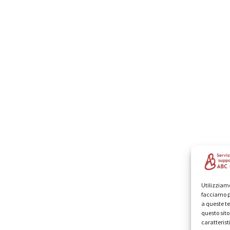
Utilizziamo
facciamo p
a queste te
questo sit
caratterist