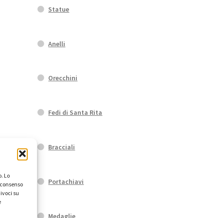
Statue
Anelli
Orecchini
Fedi di Santa Rita
Bracciali
. Lo
Portachiavi
l consenso
ivoci su
e
Medaglie