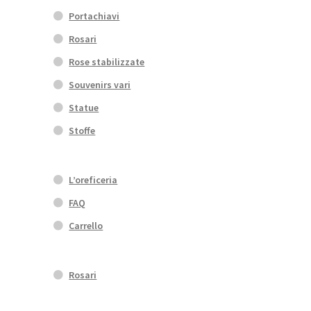
Portachiavi
Rosari
Rose stabilizzate
Souvenirs vari
Statue
Stoffe
L’oreficeria
FAQ
Carrello
Rosari