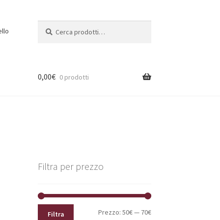
Cerca:
Cerca
ello
0,00
€
0 prodotti
Filtra per prezzo
Prezzo
Prezzo
Prezzo:
50€
—
70€
Filtra