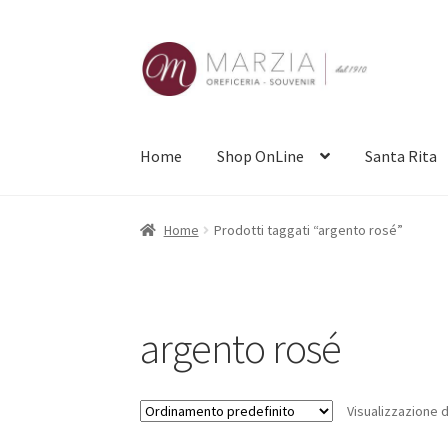
Vai
Vai
alla
al
navigazione
contenuto
Home
Shop OnLine
Santa Rita
Home
Prodotti taggati “argento rosé”
argento rosé
Visualizzazione di