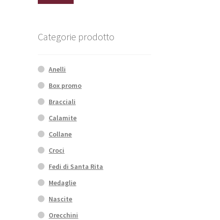
Min
Max
Categorie prodotto
Anelli
Box promo
Bracciali
Calamite
Collane
Croci
Fedi di Santa Rita
Medaglie
Nascite
Orecchini