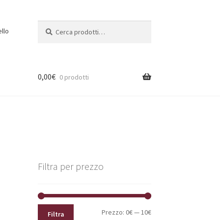
Cerca:
Cerca
ello
0,00
€
0 prodotti
Filtra per prezzo
Prezzo
Prezzo
Prezzo:
0€
—
10€
Filtra