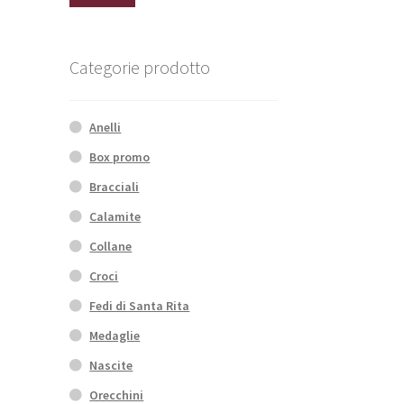
Min
Max
Categorie prodotto
Anelli
Box promo
Bracciali
Calamite
Collane
Croci
Fedi di Santa Rita
Medaglie
Nascite
Orecchini