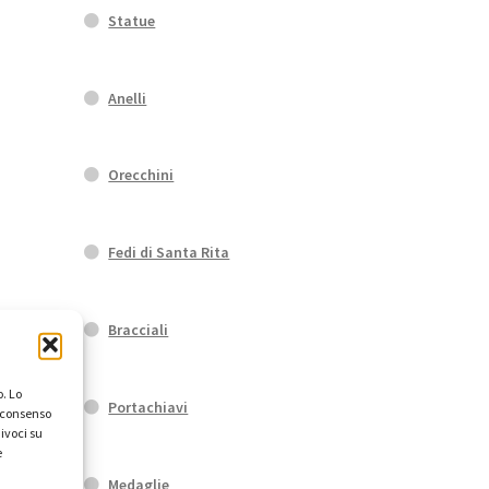
Statue
Anelli
Orecchini
Fedi di Santa Rita
Bracciali
. Lo
Portachiavi
l consenso
ivoci su
e
Medaglie