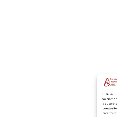
Utilizziamo
facciamo p
a queste te
questo sit
caratterist