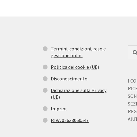
Termini, condizioni, reso e
Cerc
Cer
gestione ordini
Politica dei cookie (UE)
Disconoscimento
I C
RIC
Dichiarazione sulla Privacy
SON
(UE)
SEZ
Imprint
REG
AIUT
P.IVA 02638060547