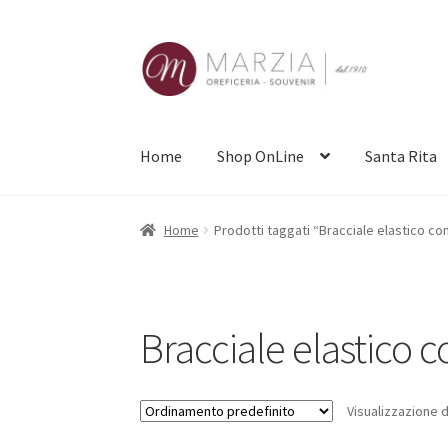
Vai
Vai
alla
al
navigazione
contenuto
Home
Shop OnLine
Santa Rita
Home
Prodotti taggati “Bracciale elastico con
Bracciale elastico c
Visualizzazione d