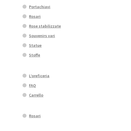
Portachiavi
Rosari
Rose stabilizzate
Souvenirs vari
Statue
Stoffe
L’oreficeria
FAQ
Carrello
Rosari