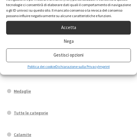
Orecchini
tecnologie ci consentirà di elaborare dati quali il comportamento di navigazione
o gli ID univoci su questo sito. Il mancato consenso o la revoca del consenso
possono influire negativamente su alcune caratteristiche e funzioni.
Fedi di Santa Rita
Accetta
Nega
Bracciali
Gestisci opzioni
Politica dei cookie
Dichiarazione sulla Privacy
Imprint
Portachiavi
Medaglie
Tutte le categorie
Calamite