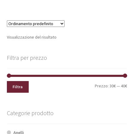
Visualizzazione del risultato
Filtra per prezzo
Pre
Pre
Prezzo:
30€
—
40€
Filtra
Min
Max
Categorie prodotto
Anelli