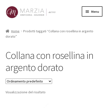
Vai
Vai
Menu
alla
al
navigazione
contenuto
Shop Online
Home
Prodotti taggati “Collana con rosellina in argento
dorato”
Prodotti
La nostra storia
Collana con rosellina in
Contatti
argento dorato
Carrello
Visualizzazione del risultato