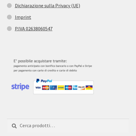
Dichiarazione sulla Privacy (UE)
Imprint
P.IVA 02638060547
Cerca:
Cerca