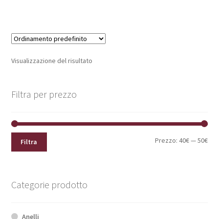
Visualizzazione del risultato
Filtra per prezzo
Pre
Pre
Prezzo:
40€
—
50€
Filtra
Min
Max
Categorie prodotto
Anelli