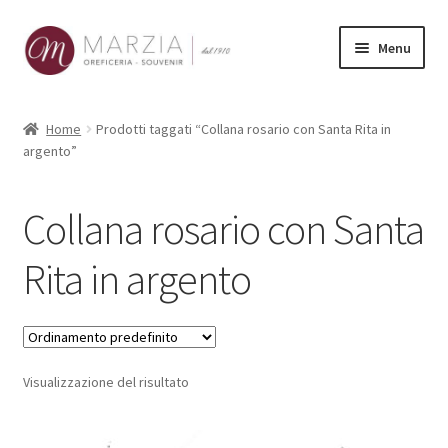
Vai
Vai
Menu
alla
al
navigazione
contenuto
Shop Online
Home
Prodotti taggati “Collana rosario con Santa Rita in
argento”
Prodotti
La nostra storia
Collana rosario con Santa
Contatti
Rita in argento
Carrello
Visualizzazione del risultato