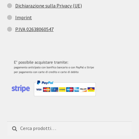
Dichiarazione sulla Privacy (UE)
Imprint
P.IVA 02638060547
Cerca:
Cerca