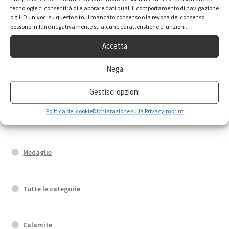
Orecchini
tecnologie ci consentirà di elaborare dati quali il comportamento di navigazione
o gli ID univoci su questo sito. Il mancato consenso o la revoca del consenso
possono influire negativamente su alcune caratteristiche e funzioni.
Fedi di Santa Rita
Accetta
Nega
Bracciali
Gestisci opzioni
Politica dei cookie
Dichiarazione sulla Privacy
Imprint
Portachiavi
Medaglie
Tutte le categorie
Calamite