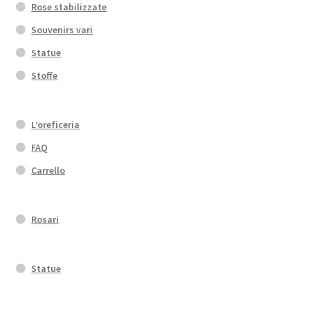
Rose stabilizzate
Souvenirs vari
Statue
Stoffe
L’oreficeria
FAQ
Carrello
Rosari
Statue