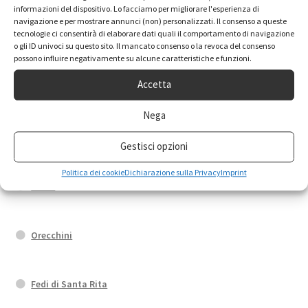
informazioni del dispositivo. Lo facciamo per migliorare l'esperienza di
navigazione e per mostrare annunci (non) personalizzati. Il consenso a queste
tecnologie ci consentirà di elaborare dati quali il comportamento di navigazione
Calamite
o gli ID univoci su questo sito. Il mancato consenso o la revoca del consenso
possono influire negativamente su alcune caratteristiche e funzioni.
Accetta
Rosari
Nega
Statue
Gestisci opzioni
Politica dei cookie
Dichiarazione sulla Privacy
Imprint
Anelli
Orecchini
Fedi di Santa Rita