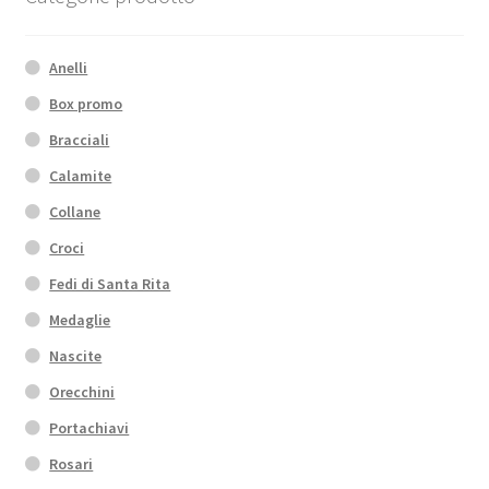
Anelli
Box promo
Bracciali
Calamite
Collane
Croci
Fedi di Santa Rita
Medaglie
Nascite
Orecchini
Portachiavi
Rosari