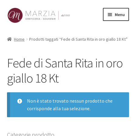
Vai
Vai
Menu
alla
al
navigazione
contenuto
Shop Online
Home
Prodotti taggati “Fede di Santa Rita in oro giallo 18 Kt”
Prodotti
Fede di Santa Rita in oro
La nostra storia
giallo 18 Kt
Contatti
Carrello
Non è stato trovato nessun prodotto che
corrisponde alla tua selezione.
Categorie prodotto