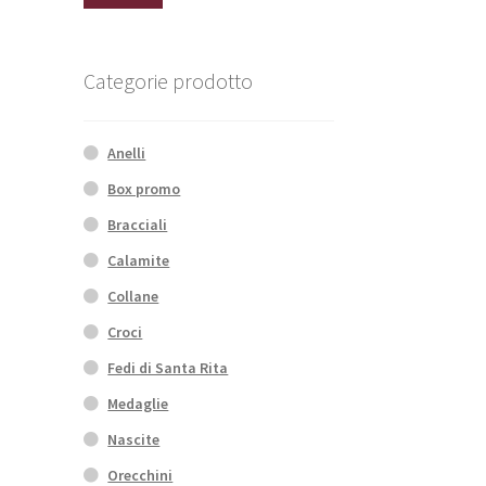
Min
Max
Categorie prodotto
Anelli
Box promo
Bracciali
Calamite
Collane
Croci
Fedi di Santa Rita
Medaglie
Nascite
Orecchini