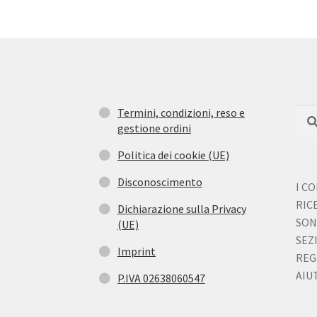
Termini, condizioni, reso e
Cerc
Cer
gestione ordini
Politica dei cookie (UE)
Disconoscimento
I C
RIC
Dichiarazione sulla Privacy
SON
(UE)
SEZ
Imprint
REG
AIUT
P.IVA 02638060547