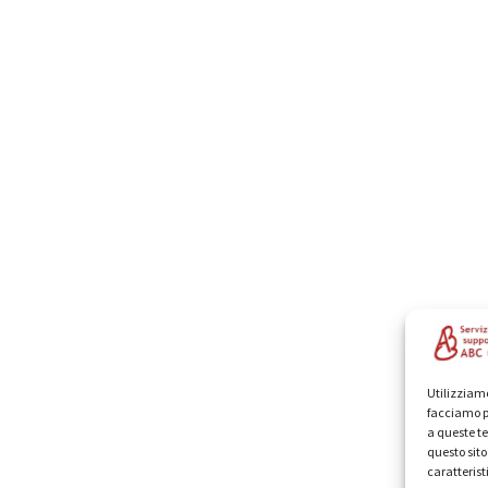
Utilizziamo
facciamo p
a queste te
questo sit
caratterist