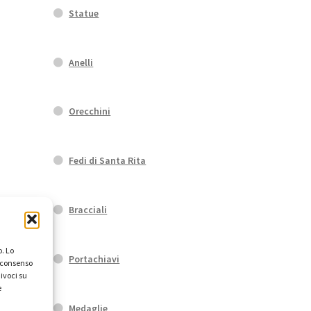
Statue
Anelli
Orecchini
Fedi di Santa Rita
Bracciali
. Lo
Portachiavi
l consenso
ivoci su
e
Medaglie