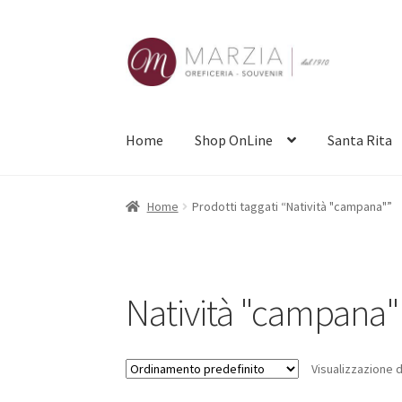
Vai
Vai
alla
al
navigazione
contenuto
Home
Shop OnLine
Santa Rita
Home
Prodotti taggati “Natività "campana"”
Natività "campana"
Visualizzazione d