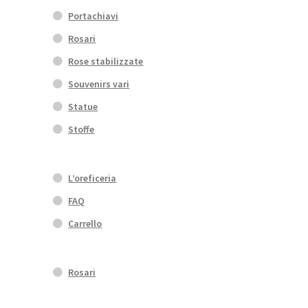
Portachiavi
Rosari
Rose stabilizzate
Souvenirs vari
Statue
Stoffe
L’oreficeria
FAQ
Carrello
Rosari