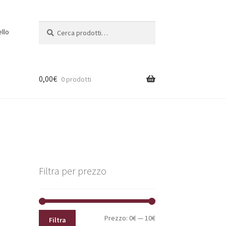
Cerca:
Cerca
ello
0,00
€
0 prodotti
Filtra per prezzo
Prezzo
Prezzo
Prezzo:
0€
—
10€
Filtra