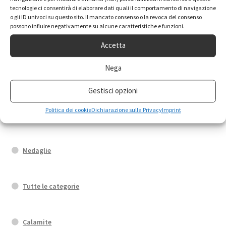
Orecchini
tecnologie ci consentirà di elaborare dati quali il comportamento di navigazione
o gli ID univoci su questo sito. Il mancato consenso o la revoca del consenso
possono influire negativamente su alcune caratteristiche e funzioni.
Fedi di Santa Rita
Accetta
Nega
Bracciali
Gestisci opzioni
Politica dei cookie
Dichiarazione sulla Privacy
Imprint
Portachiavi
Medaglie
Tutte le categorie
Calamite