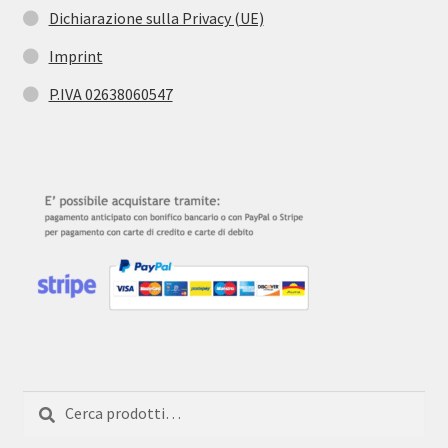
Dichiarazione sulla Privacy (UE)
Imprint
P.IVA 02638060547
Cerca:
Cerca