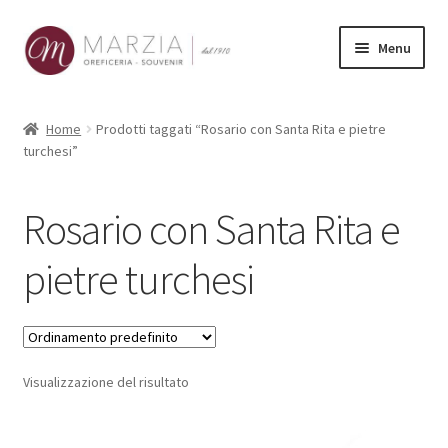
Vai
Vai
Menu
alla
al
navigazione
contenuto
Shop Online
Home
Prodotti taggati “Rosario con Santa Rita e pietre
turchesi”
Prodotti
La nostra storia
Rosario con Santa Rita e
Contatti
pietre turchesi
Carrello
Visualizzazione del risultato