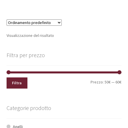
Visualizzazione del risultato
Filtra per prezzo
Pre
Pre
Prezzo:
50€
—
60€
Filtra
Min
Max
Categorie prodotto
Anelli