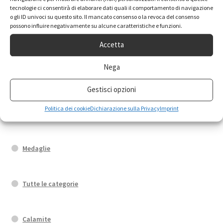
Orecchini
tecnologie ci consentirà di elaborare dati quali il comportamento di navigazione
o gli ID univoci su questo sito. Il mancato consenso o la revoca del consenso
possono influire negativamente su alcune caratteristiche e funzioni.
Fedi di Santa Rita
Accetta
Nega
Bracciali
Gestisci opzioni
Politica dei cookie
Dichiarazione sulla Privacy
Imprint
Portachiavi
Medaglie
Tutte le categorie
Calamite