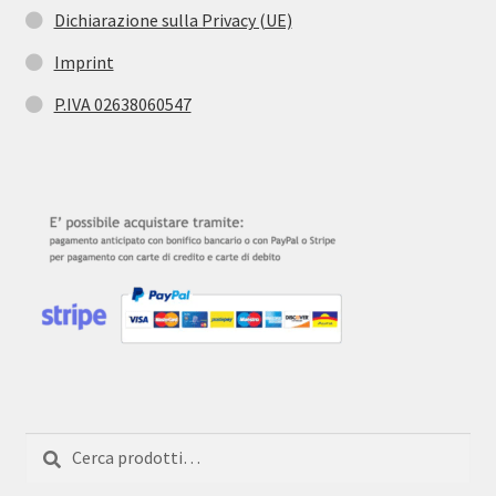
Dichiarazione sulla Privacy (UE)
Imprint
P.IVA 02638060547
Cerca:
Cerca