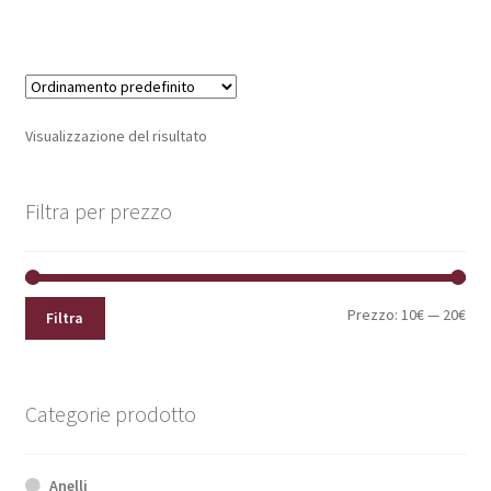
Visualizzazione del risultato
Filtra per prezzo
Pre
Pre
Prezzo:
10€
—
20€
Filtra
Min
Max
Categorie prodotto
Anelli