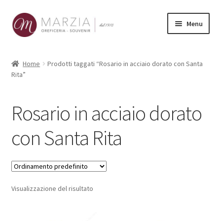
Vai
Vai
Menu
alla
al
navigazione
contenuto
Shop Online
Home
Prodotti taggati “Rosario in acciaio dorato con Santa
Rita”
Prodotti
La nostra storia
Rosario in acciaio dorato
Contatti
con Santa Rita
Carrello
Visualizzazione del risultato