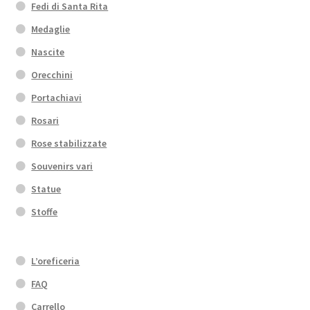
Fedi di Santa Rita
Medaglie
Nascite
Orecchini
Portachiavi
Rosari
Rose stabilizzate
Souvenirs vari
Statue
Stoffe
L’oreficeria
FAQ
Carrello