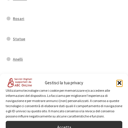
Rosari
Statue
Anelli
Orecchini
Gestisci la tua privacy
Utilizziamo tecnologie come i cookie per memorizzare e/o accedere alle
informazioni del dispositivo. Lo facciamo per migliorare l'esperienza di
Fedi di Santa Rita
navigazione e per mostrare annunci (non) personalizzati. Il consenso a queste
tecnologie ci consentirà di elaborare dati quali il comportamento di navigazione
o gli ID univoci su questo sito. Il mancato consenso o la revoca del consenso
possono influire negativamente su alcune caratteristiche e funzioni.
Bracciali
Accetta