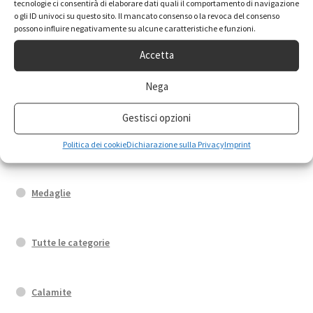
tecnologie ci consentirà di elaborare dati quali il comportamento di navigazione
o gli ID univoci su questo sito. Il mancato consenso o la revoca del consenso
possono influire negativamente su alcune caratteristiche e funzioni.
Fedi di Santa Rita
Accetta
Nega
Bracciali
Gestisci opzioni
Portachiavi
Politica dei cookie
Dichiarazione sulla Privacy
Imprint
Medaglie
Tutte le categorie
Calamite