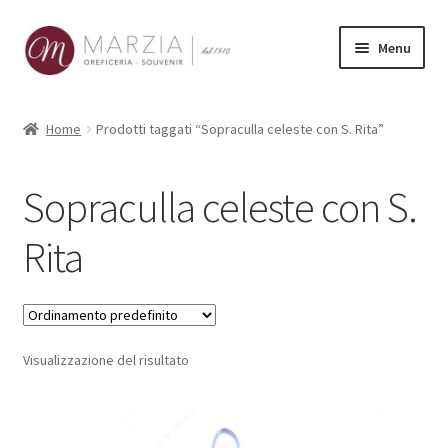
Vai
Vai
Menu
alla
al
navigazione
contenuto
Shop Online
Home
Prodotti taggati “Sopraculla celeste con S. Rita”
Prodotti
Sopraculla celeste con S.
La nostra storia
Rita
Contatti
Carrello
Visualizzazione del risultato