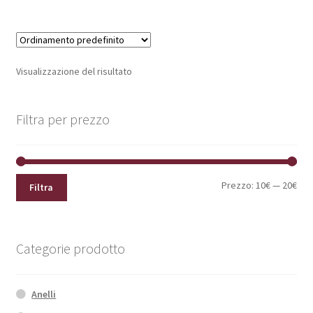
Visualizzazione del risultato
Filtra per prezzo
Pre
Pre
Prezzo:
10€
—
20€
Filtra
Min
Max
Categorie prodotto
Anelli