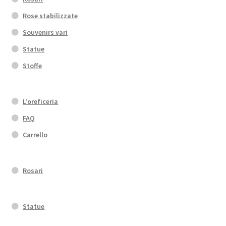
Rose stabilizzate
Souvenirs vari
Statue
Stoffe
L’oreficeria
FAQ
Carrello
Rosari
Statue