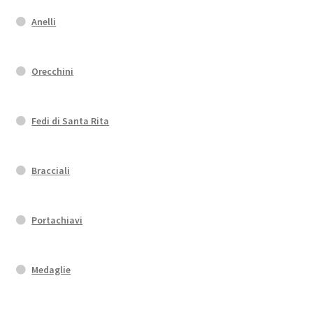
Anelli
Orecchini
Fedi di Santa Rita
Bracciali
Portachiavi
Medaglie