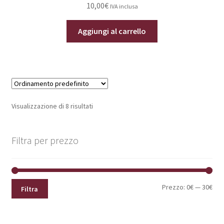
10,00
€
IVA inclusa
Aggiungi al carrello
Visualizzazione di 8 risultati
Filtra per prezzo
Pre
Pre
Prezzo:
0€
—
30€
Filtra
Min
Max