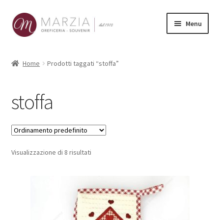
Vai
Vai
Menu
alla
al
navigazione
contenuto
Shop Online
Home
Prodotti taggati “stoffa”
Prodotti
stoffa
La nostra storia
Contatti
Visualizzazione di 8 risultati
Carrello