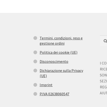
Termini, condizioni, reso e
Cerc
Cer
gestione ordini
Politica dei cookie (UE)
Disconoscimento
I C
RIC
Dichiarazione sulla Privacy
SON
(UE)
SEZ
Imprint
REG
AIUT
P.IVA 02638060547