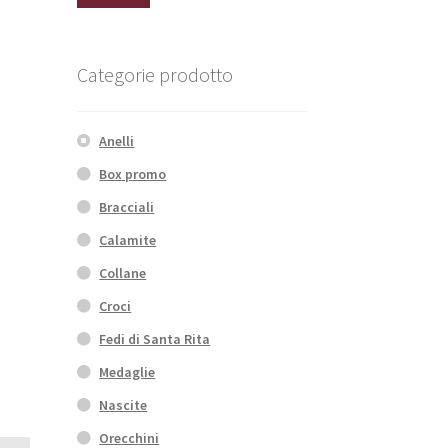
Min
Max
Categorie prodotto
Anelli
Box promo
Bracciali
Calamite
Collane
Croci
Fedi di Santa Rita
Medaglie
Nascite
Orecchini