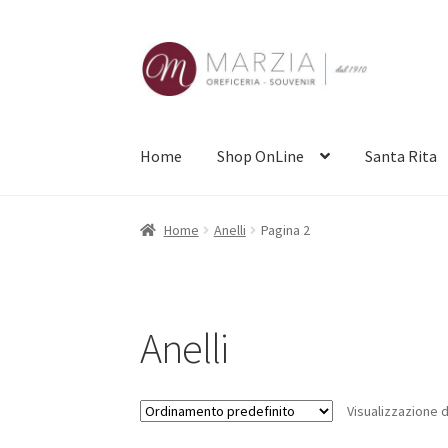
Vai
Vai
alla
al
navigazione
contenuto
Home
Shop OnLine
Santa Rita
Home
Anelli
Pagina 2
Anelli
Visualizzazione di