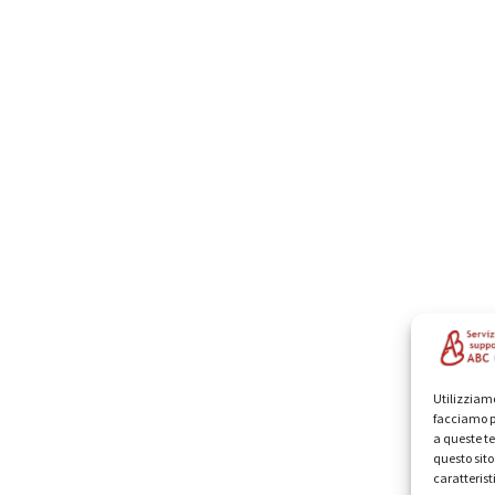
Utilizziamo
facciamo p
a queste te
questo sit
caratterist