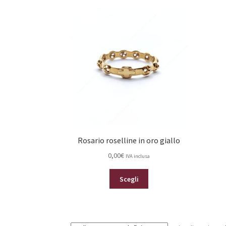
Rosario roselline in oro giallo
0,00
€
IVA inclusa
Questo
Scegli
prodotto
ha
più
varianti.