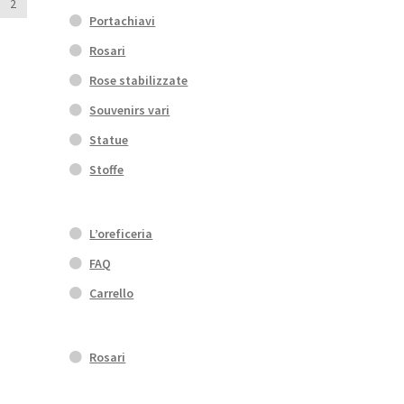
2
Portachiavi
Rosari
Rose stabilizzate
Souvenirs vari
Statue
Stoffe
L’oreficeria
FAQ
Carrello
Rosari