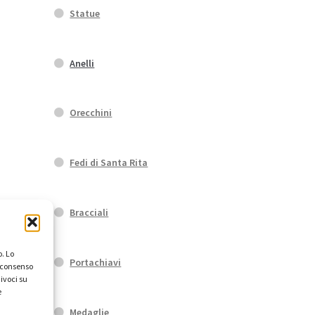
Statue
Anelli
Orecchini
Fedi di Santa Rita
Bracciali
. Lo
Portachiavi
l consenso
ivoci su
e
Medaglie