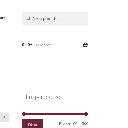
Cerca:
Cerca
ello
0,00
€
0 prodotti
Filtra per prezzo
2
Prezzo
Prezzo
Prezzo:
0€
—
50€
Filtra