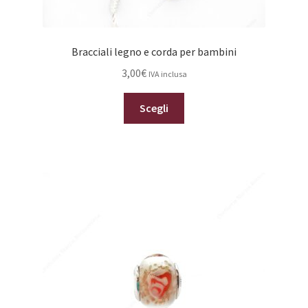
Bracciali legno e corda per bambini
3,00
€
IVA inclusa
Questo
Scegli
prodotto
ha
più
varianti.
Le
opzioni
possono
essere
scelte
nella
pagina
del