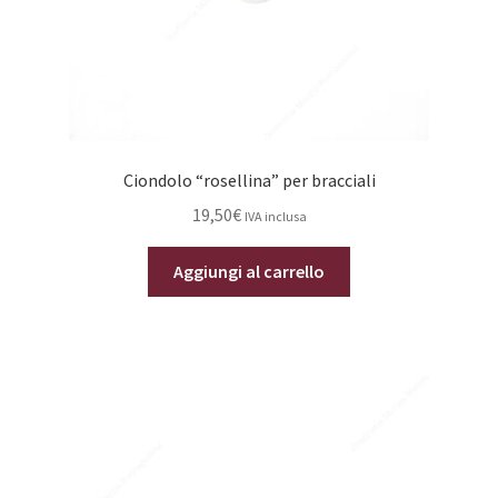
prodotto
Ciondolo “rosellina” per bracciali
19,50
€
IVA inclusa
Aggiungi al carrello