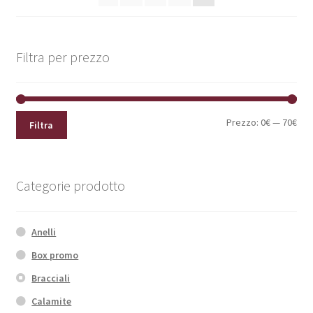
Filtra per prezzo
Pre
Pre
Prezzo:
0€
—
70€
Filtra
Min
Max
Categorie prodotto
Anelli
Box promo
Bracciali
Calamite