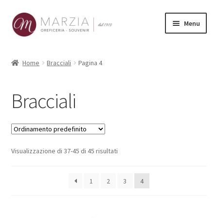
Vai
Vai
Menu
alla
al
navigazione
contenuto
Shop Online
Home
Bracciali
Pagina 4
Prodotti
Bracciali
La nostra storia
Contatti
Visualizzazione di 37-45 di 45 risultati
Carrello
1
2
3
4