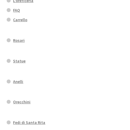
L’oreficeria
FAQ
Carrello
Rosari
Statue
Anelli
Orecchini
Fedi di Santa Rita