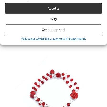
Accetta
Rosario a bracciale con pietre nere
Nega
7,50
€
IVA inclusa
Gestisci opzioni
Aggiungi al carrello
Politica dei cookie
Dichiarazione sulla Privacy
Imprint