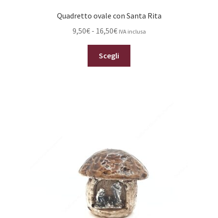
Quadretto ovale con Santa Rita
Fascia
9,50
€
-
16,50
€
IVA inclusa
di
Questo
prezzo:
Scegli
prodotto
da
ha
9,50€
più
a
varianti.
16,50€
Le
opzioni
possono
essere
scelte
nella
pagina
del
prodotto