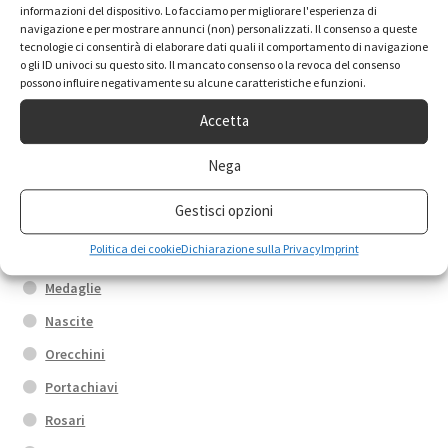
informazioni del dispositivo. Lo facciamo per migliorare l'esperienza di
navigazione e per mostrare annunci (non) personalizzati. Il consenso a queste
tecnologie ci consentirà di elaborare dati quali il comportamento di navigazione
Anelli
o gli ID univoci su questo sito. Il mancato consenso o la revoca del consenso
possono influire negativamente su alcune caratteristiche e funzioni.
Box promo
Accetta
Bracciali
Calamite
Nega
Collane
Gestisci opzioni
Croci
Politica dei cookie
Dichiarazione sulla Privacy
Imprint
Fedi di Santa Rita
Medaglie
Nascite
Orecchini
Portachiavi
Rosari