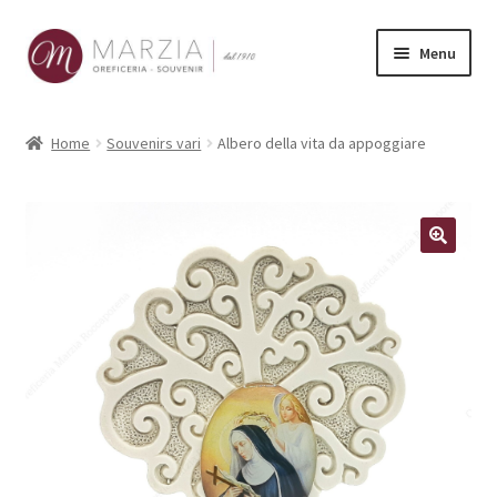
Vai
Vai
Menu
alla
al
navigazione
contenuto
Shop Online
Home
Souvenirs vari
Albero della vita da appoggiare
Prodotti
La nostra storia
Contatti
Carrello