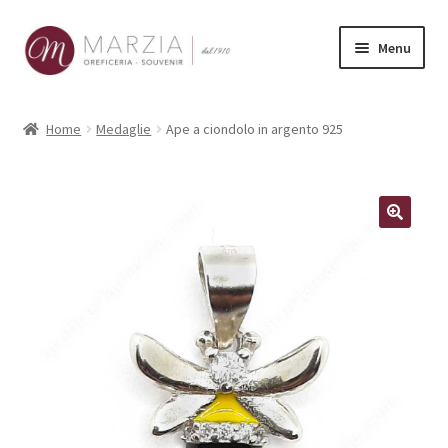
Vai
Vai
Menu
alla
al
navigazione
contenuto
Shop Online
Home
Medaglie
Ape a ciondolo in argento 925
Prodotti
La nostra storia
Contatti
Carrello