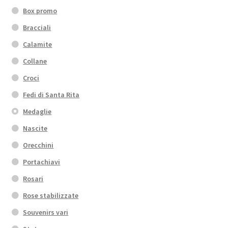
Box promo
Bracciali
Calamite
Collane
Croci
Fedi di Santa Rita
Medaglie
Nascite
Orecchini
Portachiavi
Rosari
Rose stabilizzate
Souvenirs vari