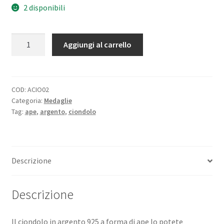
2 disponibili
Ape
Aggiungi al carrello
a
ciondolo
in
argento
COD:
ACIO02
Categoria:
Medaglie
925
Tag:
ape
,
argento
,
ciondolo
quantità
Descrizione
Descrizione
Il ciondolo in argento 925 a forma di ape lo potete