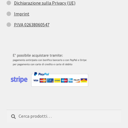
Dichiarazione sulla Privacy (UE)
Imprint
P.IVA 02638060547
Cerca:
Cerca