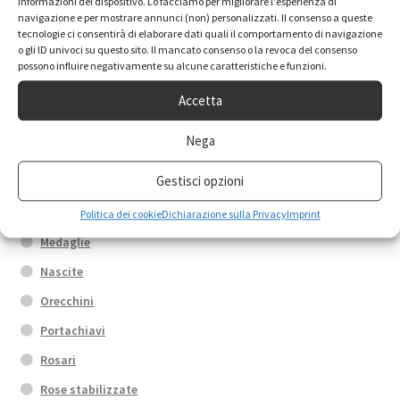
informazioni del dispositivo. Lo facciamo per migliorare l'esperienza di
navigazione e per mostrare annunci (non) personalizzati. Il consenso a queste
tecnologie ci consentirà di elaborare dati quali il comportamento di navigazione
Anelli
o gli ID univoci su questo sito. Il mancato consenso o la revoca del consenso
Box promo
possono influire negativamente su alcune caratteristiche e funzioni.
Bracciali
Accetta
Calamite
Nega
Collane
Gestisci opzioni
Croci
Fedi di Santa Rita
Politica dei cookie
Dichiarazione sulla Privacy
Imprint
Medaglie
Nascite
Orecchini
Portachiavi
Rosari
Rose stabilizzate