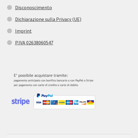
Disconoscimento
Dichiarazione sulla Privacy (UE)
Imprint
P.IVA 02638060547
Cerca:
Cerca