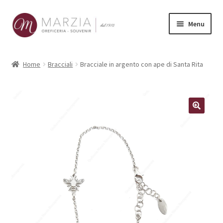
Vai
Vai
Menu
alla
al
navigazione
contenuto
Shop Online
Home
Bracciali
Bracciale in argento con ape di Santa Rita
Prodotti
La nostra storia
Contatti
Carrello