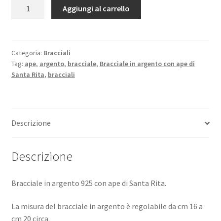
Bracciale
Aggiungi al carrello
in
argento
con
ape
Categoria:
Bracciali
Tag:
ape
,
argento
,
bracciale
,
Bracciale in argento con ape di
di
Santa Rita
,
bracciali
Santa
Rita
quantità
Descrizione
Descrizione
Bracciale in argento 925 con ape di Santa Rita.
La misura del bracciale in argento è regolabile da cm 16 a
cm 20 circa.