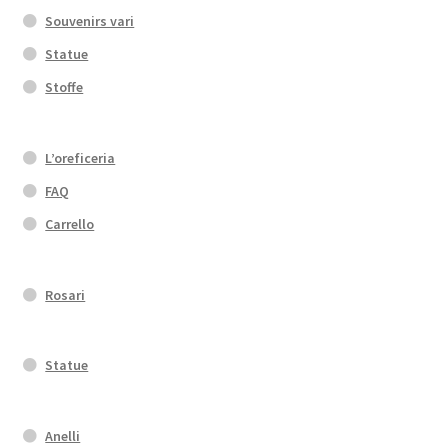
Souvenirs vari
Statue
Stoffe
L’oreficeria
FAQ
Carrello
Rosari
Statue
Anelli