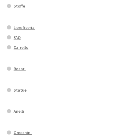
Stoffe
L’oreficeria
FAQ
Carrello
Rosari
Statue
Anelli
Orecchini