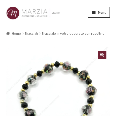
Vai
Vai
Menu
alla
al
navigazione
contenuto
Shop Online
Home
Bracciali
Bracciale in vetro decorato con roselline
Prodotti
La nostra storia
Contatti
Carrello