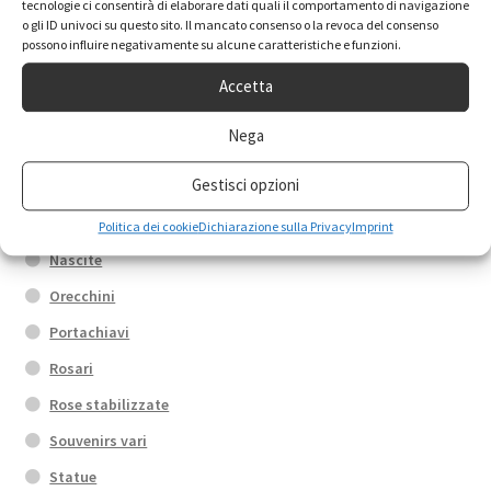
Box promo
tecnologie ci consentirà di elaborare dati quali il comportamento di navigazione
o gli ID univoci su questo sito. Il mancato consenso o la revoca del consenso
Bracciali
possono influire negativamente su alcune caratteristiche e funzioni.
Calamite
Accetta
Collane
Nega
Croci
Gestisci opzioni
Fedi di Santa Rita
Medaglie
Politica dei cookie
Dichiarazione sulla Privacy
Imprint
Nascite
Orecchini
Portachiavi
Rosari
Rose stabilizzate
Souvenirs vari
Statue