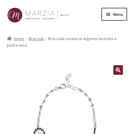
Vai
Vai
Menu
alla
al
navigazione
contenuto
Shop Online
Home
Bracciali
Bracciale rosario in argento lavorato e
pietre nere
Prodotti
La nostra storia
Contatti
Carrello