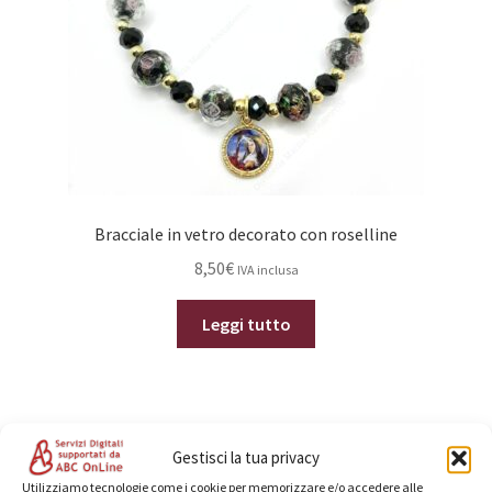
Bracciale in vetro decorato con roselline
8,50
€
IVA inclusa
Leggi tutto
Gestisci la tua privacy
Categorie prodotto
Utilizziamo tecnologie come i cookie per memorizzare e/o accedere alle