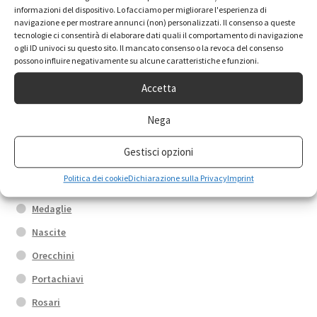
informazioni del dispositivo. Lo facciamo per migliorare l'esperienza di
navigazione e per mostrare annunci (non) personalizzati. Il consenso a queste
tecnologie ci consentirà di elaborare dati quali il comportamento di navigazione
Anelli
o gli ID univoci su questo sito. Il mancato consenso o la revoca del consenso
possono influire negativamente su alcune caratteristiche e funzioni.
Box promo
Accetta
Bracciali
Calamite
Nega
Collane
Gestisci opzioni
Croci
Politica dei cookie
Dichiarazione sulla Privacy
Imprint
Fedi di Santa Rita
Medaglie
Nascite
Orecchini
Portachiavi
Rosari