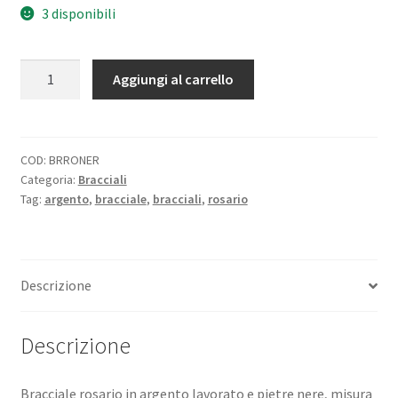
3 disponibili
Bracciale
Aggiungi al carrello
rosario
in
argento
lavorato
COD:
BRRONER
Categoria:
Bracciali
e
Tag:
argento
,
bracciale
,
bracciali
,
rosario
pietre
nere
quantità
Descrizione
Descrizione
Bracciale rosario in argento lavorato e pietre nere, misura