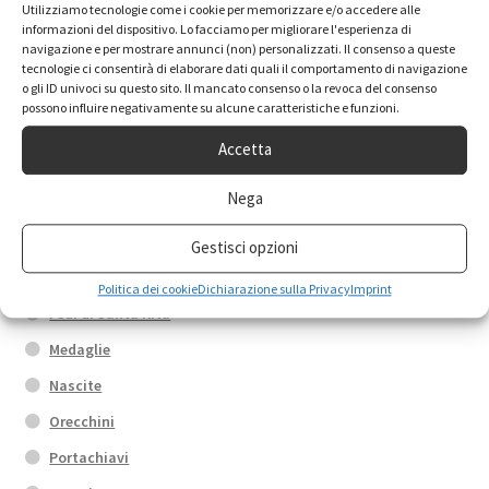
Utilizziamo tecnologie come i cookie per memorizzare e/o accedere alle
Categorie prodotto
informazioni del dispositivo. Lo facciamo per migliorare l'esperienza di
navigazione e per mostrare annunci (non) personalizzati. Il consenso a queste
tecnologie ci consentirà di elaborare dati quali il comportamento di navigazione
o gli ID univoci su questo sito. Il mancato consenso o la revoca del consenso
Anelli
possono influire negativamente su alcune caratteristiche e funzioni.
Box promo
Accetta
Bracciali
Nega
Calamite
Collane
Gestisci opzioni
Croci
Politica dei cookie
Dichiarazione sulla Privacy
Imprint
Fedi di Santa Rita
Medaglie
Nascite
Orecchini
Portachiavi