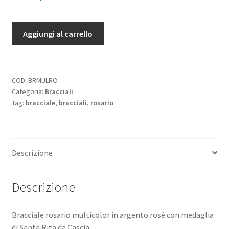
Bracciale
Aggiungi al carrello
rosario
multicolor
in
argento
COD:
BRMULRO
Categoria:
Bracciali
rosé
Tag:
bracciale
,
bracciali
,
rosario
quantità
Descrizione
Descrizione
Bracciale rosario multicolor in argento rosé con medaglia
di Santa Rita da Cascia.