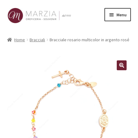
Vai
Vai
Menu
alla
al
navigazione
contenuto
Shop Online
Home
Bracciali
Bracciale rosario multicolor in argento rosé
Prodotti
La nostra storia
Contatti
Carrello