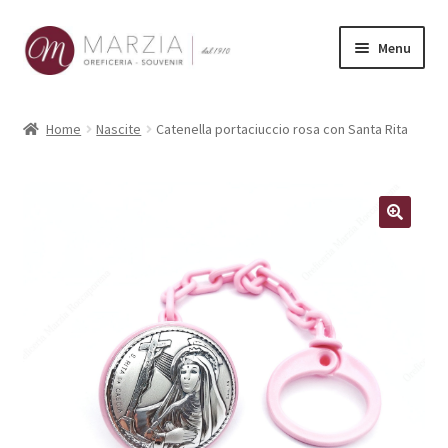
Vai
Vai
Menu
alla
al
navigazione
contenuto
Shop Online
Home
Nascite
Catenella portaciuccio rosa con Santa Rita
Prodotti
La nostra storia
Contatti
Carrello