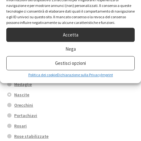
informazioni del dispositivo. Lo facciamo per migliorare l'esperienza di
navigazione e per mostrare annunci (non) personalizzati. Il consenso a queste
Anelli
tecnologie ci consentirà di elaborare dati quali il comportamento di navigazione
o gli ID univoci su questo sito. Il mancato consenso o la revoca del consenso
Box promo
possono influire negativamente su alcune caratteristiche e funzioni.
Bracciali
Accetta
Calamite
Nega
Collane
Gestisci opzioni
Croci
Fedi di Santa Rita
Politica dei cookie
Dichiarazione sulla Privacy
Imprint
Medaglie
Nascite
Orecchini
Portachiavi
Rosari
Rose stabilizzate