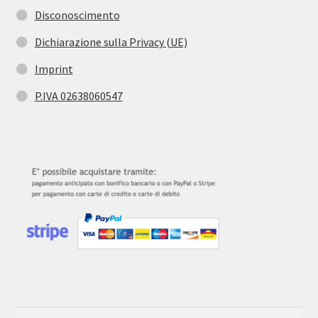
Disconoscimento
Dichiarazione sulla Privacy (UE)
Imprint
P.IVA 02638060547
Cerca:
Cerca