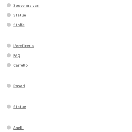
Souvenirs vari
Statue
Stoffe
L’oreficeria
FAQ
Carrello
Rosari
Statue
Anelli