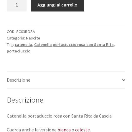
Catenella
Aggiungi al carrello
portaciuccio
rosa
con
Santa
COD:
SC03ROSA
Categoria:
Nascite
Rita
Tag:
catenella
,
Catenella portaciuccio rosa con Santa Rita
,
quantità
portaciuccio
Descrizione
Descrizione
Catenella portaciuccio rosa con Santa Rita da Cascia.
Guarda anche la versione
bianca
o
celeste
.