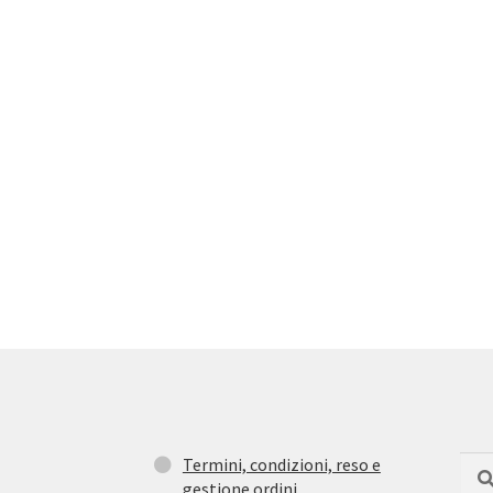
Termini, condizioni, reso e
Cerc
Cer
gestione ordini