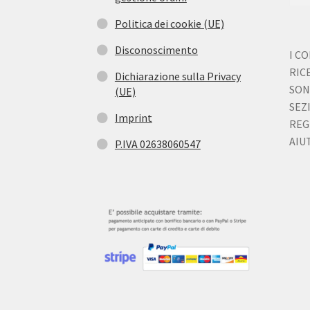
Politica dei cookie (UE)
Disconoscimento
I C
RIC
Dichiarazione sulla Privacy
SON
(UE)
SEZ
Imprint
REG
AIUT
P.IVA 02638060547