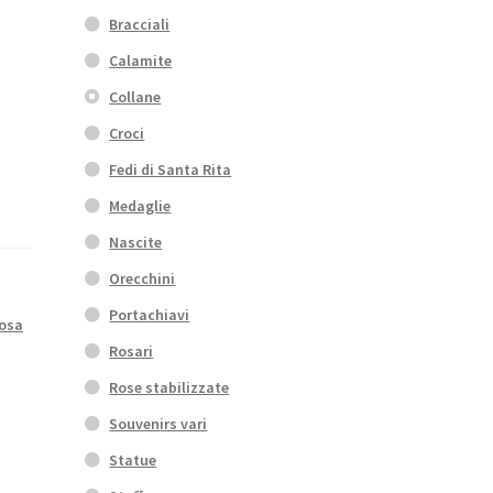
Bracciali
Calamite
Collane
Croci
Fedi di Santa Rita
Medaglie
Nascite
Orecchini
Portachiavi
rosa
Rosari
Rose stabilizzate
Souvenirs vari
Statue