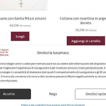
ario con Santa Rita e zirconi
Collana con rosellina in arg
dorato
64,50
€
IVA inclusa
38,50
€
IVA inclusa
Questo
Scegli
prodotto
Aggiungi al carrello
ha
più
Gestisci la tua privacy
varianti.
Le
 tecnologie come i cookie per memorizzare e/o accedere alle informazioni del dispositivo
opzioni
er migliorare l'esperienza di navigazione e per mostrare annunci (non) personalizzati. I
possono
cnologie ci consentirà di elaborare dati quali il comportamento di navigazione o gli ID un
essere
o. Il mancato consenso o la revoca del consenso possono influire negativamente su alcun
iche e funzioni.
scelte
nella
pagina
Accetta
Nega
Gestisci opzio
del
prodotto
Politica dei cookie
Dichiarazione sulla Privacy
Imprint