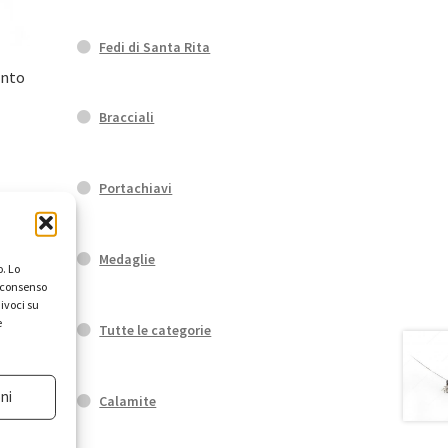
Fedi di Santa Rita
ento
Bracciali
Portachiavi
Medaglie
. Lo
l consenso
ivoci su
e
Tutte le categorie
ni
Calamite