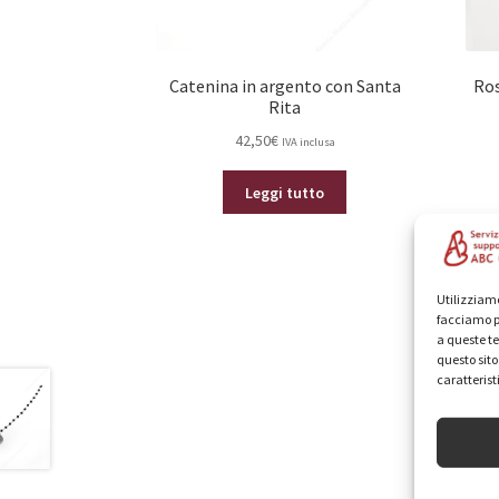
Catenina in argento con Santa
Ros
Rita
42,50
€
IVA inclusa
Leggi tutto
Utilizziamo
facciamo p
a queste te
questo sit
caratterist