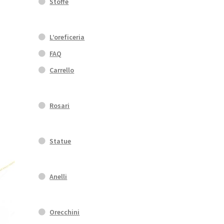
Stoffe
L’oreficeria
FAQ
Carrello
Rosari
Statue
Anelli
Orecchini