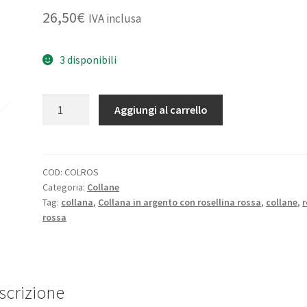
26,50
€
IVA inclusa
3 disponibili
Collana
Aggiungi al carrello
in
argento
con
rosellina
COD:
COLROS
Categoria:
Collane
rossa
Tag:
collana
,
Collana in argento con rosellina rossa
,
collane
,
quantità
rossa
scrizione