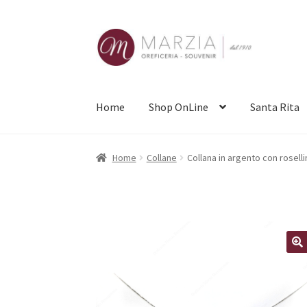
Vai
Vai
alla
al
navigazione
contenuto
Home
Shop OnLine
Santa Rita
Home
Collane
Collana in argento con rosell