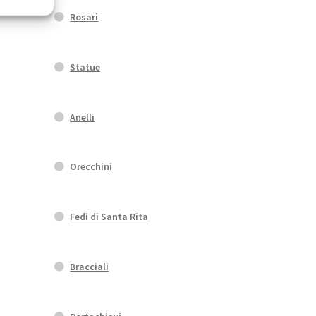
Rosari
Statue
Anelli
Orecchini
Fedi di Santa Rita
Bracciali