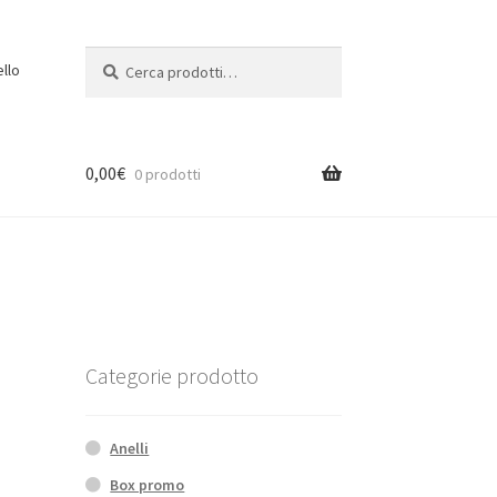
Cerca:
Cerca
ello
0,00
€
0 prodotti
Categorie prodotto
Anelli
Box promo