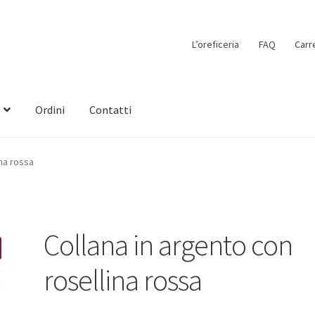
L’oreficeria
FAQ
Carr
Ordini
Contatti
ina rossa
Collana in argento con
rosellina rossa