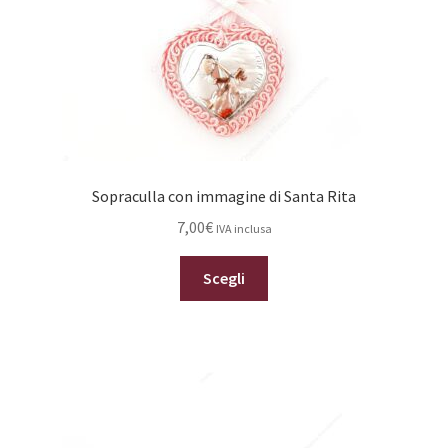
pagina
del
prodotto
Sopraculla con immagine di Santa Rita
7,00
€
IVA inclusa
Questo
Scegli
prodotto
ha
più
varianti.
Le
opzioni
possono