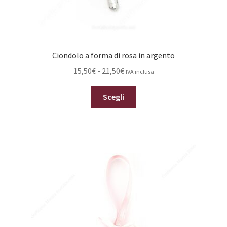
Ciondolo a forma di rosa in argento
Fascia
15,50
€
-
21,50
€
IVA inclusa
di
Questo
prezzo:
Scegli
prodotto
da
ha
15,50€
più
a
varianti.
21,50€
Le
opzioni
possono
essere
scelte
nella