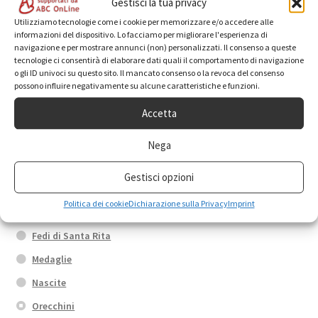
Gestisci la tua privacy
Utilizziamo tecnologie come i cookie per memorizzare e/o accedere alle
informazioni del dispositivo. Lo facciamo per migliorare l'esperienza di
Categorie prodotto
navigazione e per mostrare annunci (non) personalizzati. Il consenso a queste
tecnologie ci consentirà di elaborare dati quali il comportamento di navigazione
o gli ID univoci su questo sito. Il mancato consenso o la revoca del consenso
possono influire negativamente su alcune caratteristiche e funzioni.
Anelli
Accetta
Box promo
Bracciali
Nega
Calamite
Gestisci opzioni
Collane
Politica dei cookie
Dichiarazione sulla Privacy
Imprint
Croci
Fedi di Santa Rita
Medaglie
Nascite
Orecchini