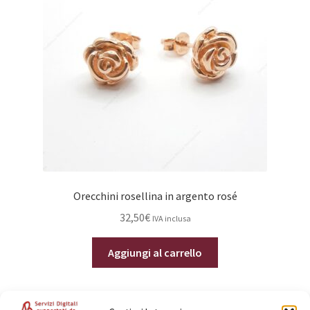
essere
scelte
nella
pagina
del
prodotto
Orecchini rosellina in argento rosé
32,50
€
IVA inclusa
Aggiungi al carrello