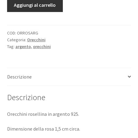
Orecchini
Aggiungi al carrello
rosellina
in
argento
925
COD:
ORROSARG
Categoria:
Orecchini
quantità
Tag:
argento
,
orecchini
Descrizione
Descrizione
Orecchini rosellina in argento 925.
Dimensione della rosa 1,5 cm circa.