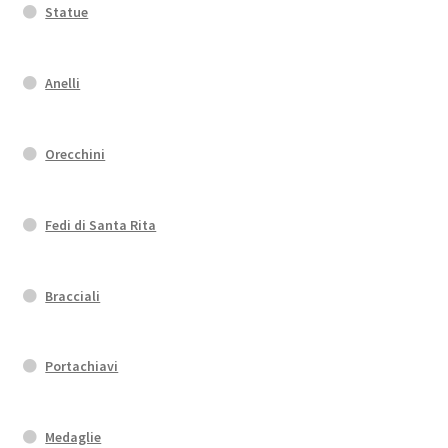
Statue
Anelli
Orecchini
Fedi di Santa Rita
Bracciali
Portachiavi
Medaglie