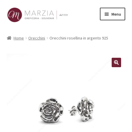
Vai
Vai
Menu
alla
al
navigazione
contenuto
Shop Online
Home
Orecchini
Orecchini rosellina in argento 925
Prodotti
La nostra storia
Contatti
Carrello