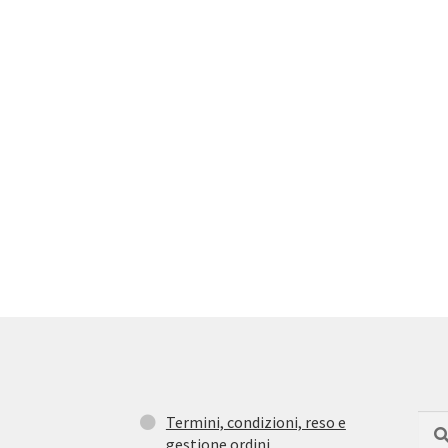
Termini, condizioni, reso e
Cerc
Cer
gestione ordini