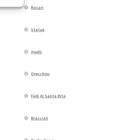
Rosari
Statue
Anelli
Orecchini
Fedi di Santa Rita
Bracciali