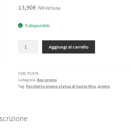
13,90
€
IVA inclusa
5 disponibili
Pacchetto
Aggiungi al carrello
promo
statua
di
Santa
COD:
PCSTA
Categoria:
Box promo
Rita
Tag:
Pacchetto promo statua di Santa Rita
,
promo
quantità
scrizione