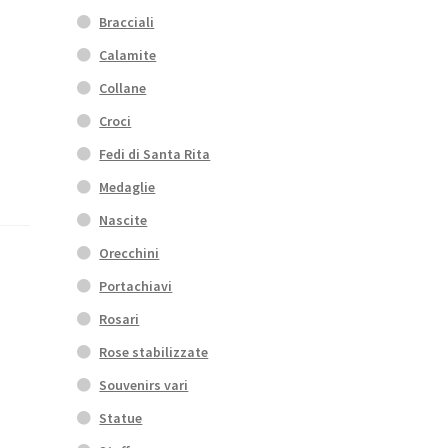
Bracciali
Calamite
Collane
Croci
Fedi di Santa Rita
Medaglie
Nascite
Orecchini
Portachiavi
Rosari
Rose stabilizzate
Souvenirs vari
Statue