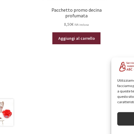
Pacchetto promo decina
profumata
8,50
€
IVA inclusa
Aggiungi al carrello
Utilizziamo
facciamo p
a queste te
questo sit
caratterist