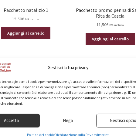
Pacchetto natalizio 1
Pacchetto promo penna di S
Rita da Cascia
15,50
€
IVA inclusa
11,50
€
IVA inclusa
Aggiungi al carrello
Aggiungi al carrello
Gestisci la tua privacy
 tecnologie come i cookie per memorizzare e/o accedere alle informazioni del dispositivo
er migliorare l'esperienza di navigazione e per mostrare annunci (non) personalizzati. I
cnologie ci consentirà di elaborare dati quali il comportamento di navigazione o gli ID un
o. Il mancato consenso o la revoca del consenso possono influire negativamente su alcun
iche e funzioni.
Accetta
Nega
Gestisci opzio
Politica dei cookie
Dichiarazione sulla Privacy
Imprint