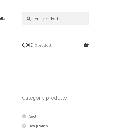
Cerca:
Cerca
ello
0,00
€
0 prodotti
Categorie prodotto
Anelli
Box promo