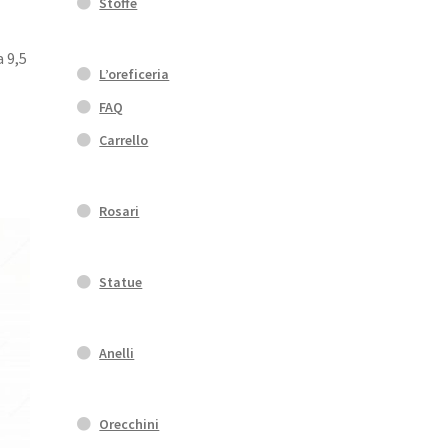
Stoffe
 9,5
L’oreficeria
FAQ
Carrello
Rosari
Statue
Anelli
Orecchini