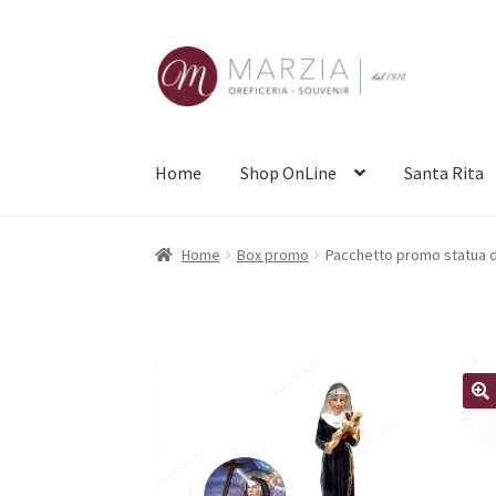
Vai
Vai
alla
al
navigazione
contenuto
Home
Shop OnLine
Santa Rita
Home
Box promo
Pacchetto promo statua di