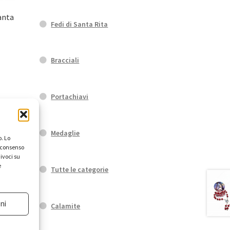
anta
Fedi di Santa Rita
Bracciali
Portachiavi
Medaglie
. Lo
l consenso
ivoci su
e
Tutte le categorie
ni
Calamite