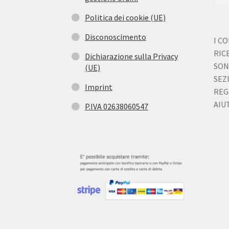
Politica dei cookie (UE)
Disconoscimento
I C
RIC
Dichiarazione sulla Privacy
SON
(UE)
SEZ
Imprint
REG
AIUT
P.IVA 02638060547