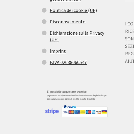
Politica dei cookie (UE)
Disconoscimento
I C
RIC
Dichiarazione sulla Privacy
SON
(UE)
SEZ
Imprint
REG
AIUT
P.IVA 02638060547