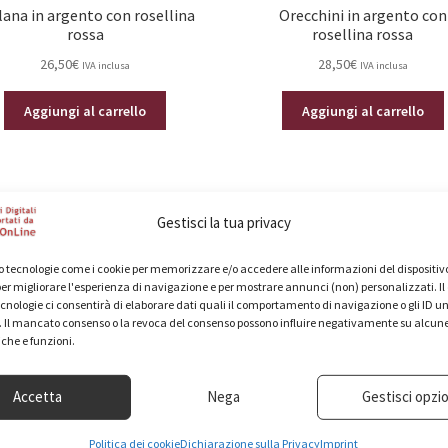
lana in argento con rosellina
Orecchini in argento con
rossa
rosellina rossa
26,50
€
28,50
€
IVA inclusa
IVA inclusa
Aggiungi al carrello
Aggiungi al carrello
Gestisci la tua privacy
 tecnologie come i cookie per memorizzare e/o accedere alle informazioni del dispositivo
er migliorare l'esperienza di navigazione e per mostrare annunci (non) personalizzati. I
cnologie ci consentirà di elaborare dati quali il comportamento di navigazione o gli ID un
o. Il mancato consenso o la revoca del consenso possono influire negativamente su alcun
iche e funzioni.
Accetta
Nega
Gestisci opzio
Politica dei cookie
Dichiarazione sulla Privacy
Imprint