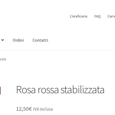
L’oreficeria
FAQ
Carr
Ordini
Contatti
zata
Rosa rossa stabilizzata
12,50
€
IVA inclusa