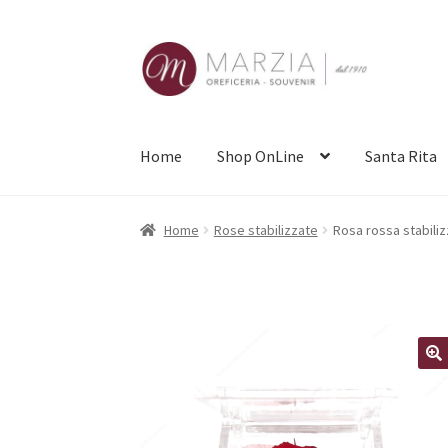
Vai
Vai
alla
al
navigazione
contenuto
Home
Shop OnLine
Santa Rita
Home
Rose stabilizzate
Rosa rossa stabiliz