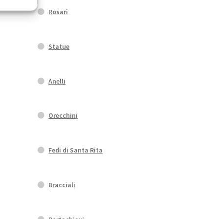
Rosari
Statue
Anelli
Orecchini
Fedi di Santa Rita
Bracciali