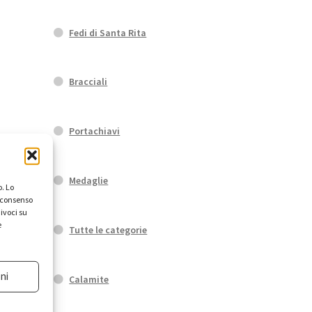
Fedi di Santa Rita
Bracciali
Portachiavi
Medaglie
. Lo
l consenso
ivoci su
e
Tutte le categorie
ni
Calamite