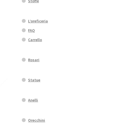
Stoffe
L’oreficeria
FAQ
Carrello
Rosari
Statue
Anelli
Orecchini