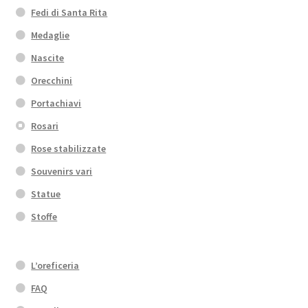
Fedi di Santa Rita
Medaglie
Nascite
Orecchini
Portachiavi
Rosari
Rose stabilizzate
Souvenirs vari
Statue
Stoffe
L’oreficeria
FAQ