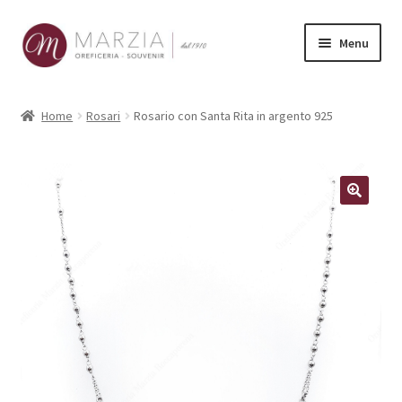
Vai
Vai
Menu
alla
al
navigazione
contenuto
Shop Online
Home
Rosari
Rosario con Santa Rita in argento 925
Prodotti
La nostra storia
Contatti
Carrello