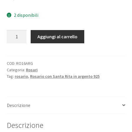
2 disponibili
Rosario
Aggiungi al carrello
con
Santa
Rita
in
COD:
RO16ARG
Categoria:
Rosari
argento
Tag:
rosario
,
Rosario con Santa Rita in argento 925
925
quantità
Descrizione
Descrizione