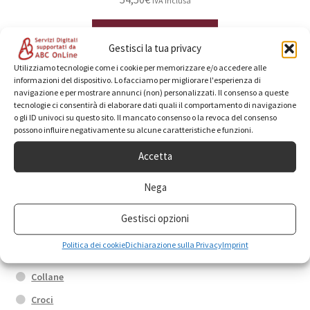
IVA inclusa
Aggiungi al carrello
Gestisci la tua privacy
Utilizziamo tecnologie come i cookie per memorizzare e/o accedere alle
informazioni del dispositivo. Lo facciamo per migliorare l'esperienza di
navigazione e per mostrare annunci (non) personalizzati. Il consenso a queste
tecnologie ci consentirà di elaborare dati quali il comportamento di navigazione
o gli ID univoci su questo sito. Il mancato consenso o la revoca del consenso
possono influire negativamente su alcune caratteristiche e funzioni.
Categorie prodotto
Accetta
Anelli
Nega
Box promo
Gestisci opzioni
Bracciali
Politica dei cookie
Dichiarazione sulla Privacy
Imprint
Calamite
Collane
Croci