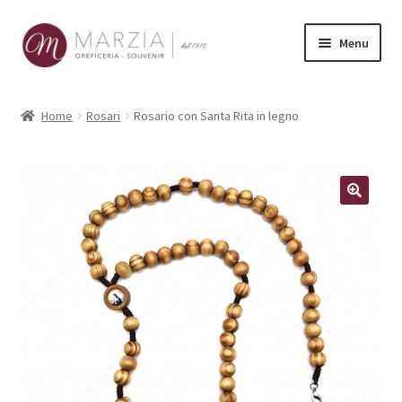
Vai
Vai
Menu
alla
al
navigazione
contenuto
Shop Online
Home
Rosari
Rosario con Santa Rita in legno
Prodotti
La nostra storia
Contatti
Carrello