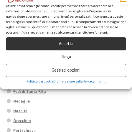
Utilizziamo tecnologie come i cookie per memorizzare e/o accedere alle
informazioni del dispositivo. Lo facciamo per migliorare l'esperienza di
Categorie prodotto
navigazione e per mostrare annunci (non) personalizzati. Il consenso a queste
tecnologie ci consentirà di elaborare dati quali il comportamento di navigazione
o gli ID univoci su questo sito. Il mancato consenso o la revoca del consenso
possono influire negativamente su alcune caratteristiche e funzioni.
Anelli
Box promo
Accetta
Bracciali
Nega
Calamite
Gestisci opzioni
Collane
Croci
Politica dei cookie
Dichiarazione sulla Privacy
Imprint
Fedi di Santa Rita
Medaglie
Nascite
Orecchini
Portachiavi