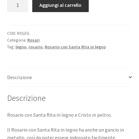
Rosario
Aggiungi al carrello
con
Santa
Rita
in
COD:
ROLEG
Categoria:
Rosari
legno
Tag:
legno
,
rosario
,
Rosario con Santa Rita in legno
quantità
Descrizione
Descrizione
Rosario con Santa Rita in legno e Cristo in peltro.
Il Rosario con Santa Rita in legno ha anche un gancio in
metallo, così da poter essere indossato facilmente.