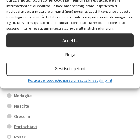
Utilizziamo tecnologie come i cookie per memorizzare e/o accedere alle
Categorie prodotto
informazioni del dispositivo. Lo facciamo per migliorare l'esperienza di
navigazione e per mostrare annunci (non) personalizzati. Il consenso a queste
tecnologie ci consentirà di elaborare dati quali il comportamento di navigazione
o gli ID univoci su questo sito. Il mancato consenso o la revoca del consenso
Anelli
possono influire negativamente su alcune caratteristiche e funzioni.
Box promo
Accetta
Bracciali
Calamite
Nega
Collane
Gestisci opzioni
Croci
Politica dei cookie
Dichiarazione sulla Privacy
Imprint
Fedi di Santa Rita
Medaglie
Nascite
Orecchini
Portachiavi
Rosari