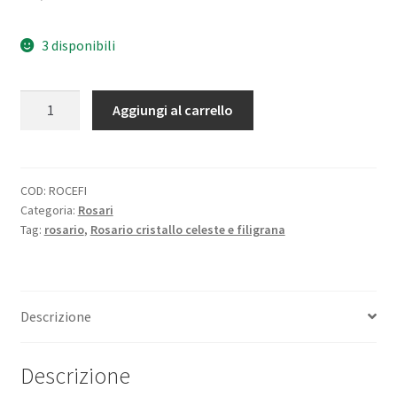
3 disponibili
Rosario
Aggiungi al carrello
cristallo
celeste
e
filigrana
COD:
ROCEFI
Categoria:
Rosari
quantità
Tag:
rosario
,
Rosario cristallo celeste e filigrana
Descrizione
Descrizione