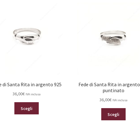
varianti.
Le
Le
opzioni
opzioni
posson
possono
essere
essere
scelte
scelte
nella
nella
pagina
pagina
del
del
prodot
prodotto
e di Santa Rita in argento 925
Fede di Santa Rita in argento
puntinato
36,00
€
IVA inclusa
36,00
€
IVA inclusa
Questo
Scegli
Questo
prodotto
Scegli
prodot
ha
ha
più
più
varianti.
varianti.
Le