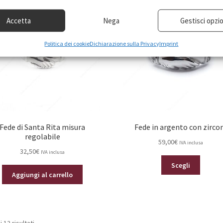
Le
Le
opzioni
opzioni
Accetta
Nega
Gestisci opzio
possono
posson
essere
essere
Politica dei cookie
Dichiarazione sulla Privacy
Imprint
scelte
scelte
nella
nella
pagina
pagina
del
del
prodotto
prodot
Fede di Santa Rita misura
Fede in argento con zirco
regolabile
59,00
€
IVA inclusa
32,50
€
IVA inclusa
Questo
Scegli
prodot
Aggiungi al carrello
ha
più
varianti.
Le