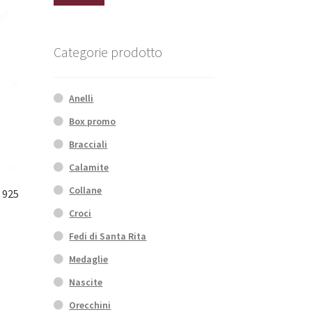
Min
Max
Categorie prodotto
Anelli
Box promo
Bracciali
Calamite
Collane
 925
Croci
Fedi di Santa Rita
to
Medaglie
Nascite
Orecchini