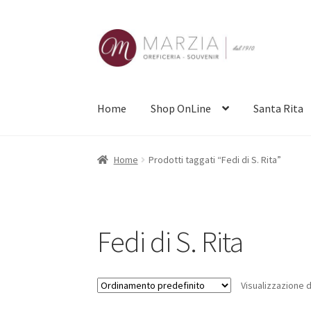
Vai
Vai
alla
al
navigazione
contenuto
Home
Shop OnLine
Santa Rita
Home
Prodotti taggati “Fedi di S. Rita”
Fedi di S. Rita
Visualizzazione di