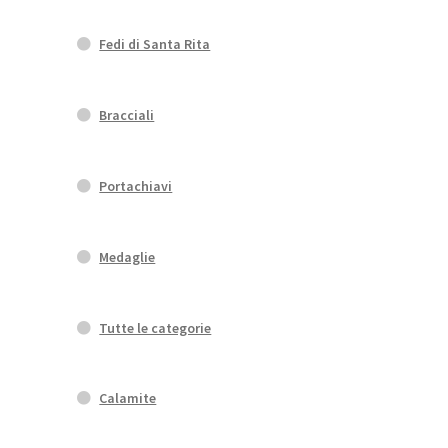
o
Fedi di Santa Rita
Bracciali
to
Portachiavi
Medaglie
Tutte le categorie
Calamite