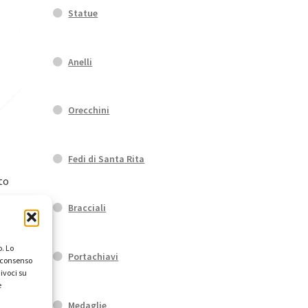
Statue
o
Anelli
Orecchini
to
Fedi di Santa Rita
to
Bracciali
. Lo
to
Portachiavi
l consenso
ivoci su
e
Medaglie