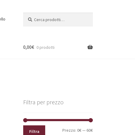
Cerca:
Cerca
ello
0,00
€
0 prodotti
Filtra per prezzo
Prezzo
Prezzo
Prezzo:
0€
—
60€
Filtra