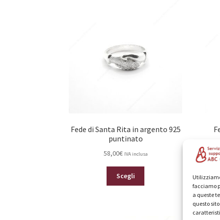
opzioni
possono
essere
scelte
nella
pagina
del
prodotto
Fede di Santa Rita in argento 925
F
puntinato
58,00
€
IVA inclusa
Questo
Scegli
Utilizziamo
prodotto
facciamo p
ha
a queste te
più
questo sit
caratterist
varianti.