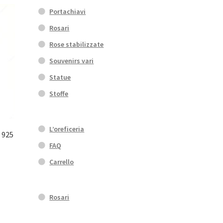
Portachiavi
o
Rosari
Rose stabilizzate
Souvenirs vari
Statue
to
Stoffe
L’oreficeria
 925
FAQ
Carrello
to
Rosari