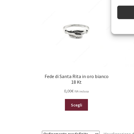
Le
opzioni
possono
essere
scelte
nella
pagina
del
prodotto
Fede di Santa Rita in oro bianco
18 Kt
0,00
€
IVA inclusa
Questo
Scegli
prodotto
ha
più
varianti.