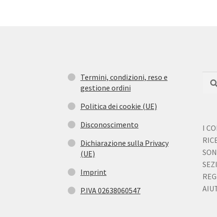
Termini, condizioni, reso e
Cerc
Cer
gestione ordini
Politica dei cookie (UE)
Disconoscimento
I C
RIC
Dichiarazione sulla Privacy
SON
(UE)
SEZ
Imprint
REG
AIUT
P.IVA 02638060547