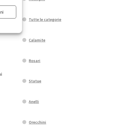
ni
o
Tutte le categorie
Calamite
to
Rosari
ni
Statue
to
Anelli
Orecchini