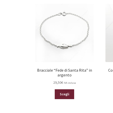
Bracciale “Fede di Santa Rita” in
Co
argento
29,50
€
IVA inclusa
Questo
Scegli
prodotto
ha
più