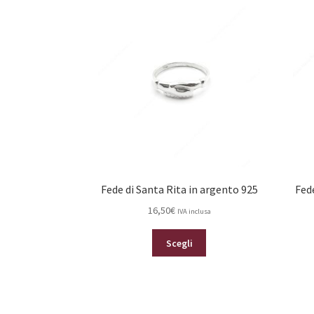
varianti.
Le
opzioni
possono
essere
scelte
nella
pagina
del
prodotto
Fede di Santa Rita in argento 925
Fed
16,50
€
IVA inclusa
Questo
Scegli
prodotto
ha
più
varianti.
Le