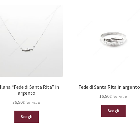
llana “Fede di Santa Rita” in
Fede di Santa Rita in argento
argento
16,50
€
IVA inclusa
36,50
€
IVA inclusa
Questo
Scegli
Questo
prodot
Scegli
prodotto
ha
ha
più
più
varianti.