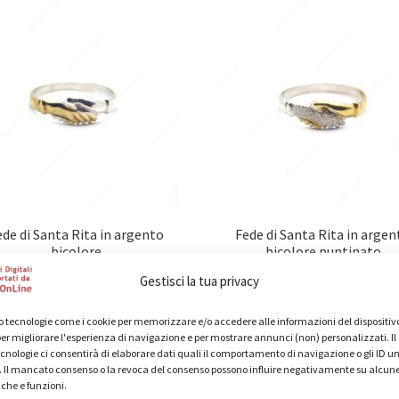
Le
opzioni
opzioni
possono
posson
essere
essere
scelte
scelte
nella
nella
pagina
pagina
del
del
prodotto
prodot
ede di Santa Rita in argento
Fede di Santa Rita in argen
bicolore
bicolore puntinato
29,50
€
29,50
€
Gestisci la tua privacy
IVA inclusa
IVA inclusa
Questo
Questo
Scegli
Scegli
 tecnologie come i cookie per memorizzare e/o accedere alle informazioni del dispositivo
prodotto
prodot
er migliorare l'esperienza di navigazione e per mostrare annunci (non) personalizzati. I
ha
ha
cnologie ci consentirà di elaborare dati quali il comportamento di navigazione o gli ID un
più
più
o. Il mancato consenso o la revoca del consenso possono influire negativamente su alcun
iche e funzioni.
varianti.
varianti.