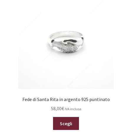
opzioni
possono
essere
scelte
nella
pagina
del
prodotto
Fede di Santa Rita in argento 925 puntinato
58,00
€
IVA inclusa
Questo
Scegli
prodotto