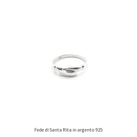
ha
più
varianti.
Le
opzioni
possono
essere
scelte
nella
pagina
del
prodotto
Fede di Santa Rita in argento 925