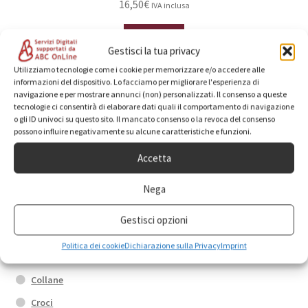
16,50
€
IVA inclusa
Questo
Scegli
prodotto
Gestisci la tua privacy
ha
Utilizziamo tecnologie come i cookie per memorizzare e/o accedere alle
più
informazioni del dispositivo. Lo facciamo per migliorare l'esperienza di
navigazione e per mostrare annunci (non) personalizzati. Il consenso a queste
varianti.
tecnologie ci consentirà di elaborare dati quali il comportamento di navigazione
Le
o gli ID univoci su questo sito. Il mancato consenso o la revoca del consenso
possono influire negativamente su alcune caratteristiche e funzioni.
opzioni
Categorie prodotto
possono
Accetta
essere
scelte
Nega
Anelli
nella
Box promo
Gestisci opzioni
pagina
Bracciali
del
Politica dei cookie
Dichiarazione sulla Privacy
Imprint
prodotto
Calamite
Collane
Croci