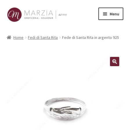
Vai
Vai
Menu
alla
al
navigazione
contenuto
Shop Online
Home
Fedi di Santa Rita
Fede di Santa Rita in argento 925
Prodotti
La nostra storia
Contatti
Carrello