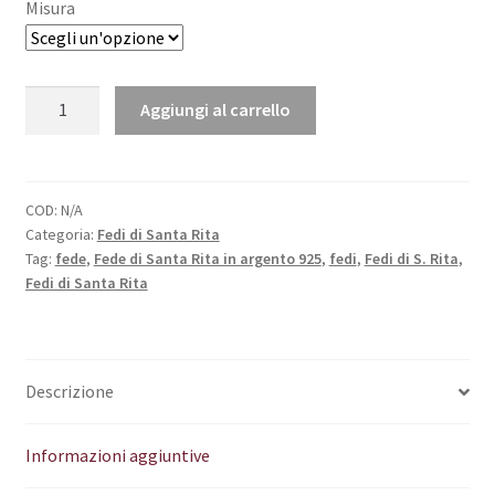
Misura
Fede
Aggiungi al carrello
di
Santa
Rita
in
COD:
N/A
Categoria:
Fedi di Santa Rita
argento
Tag:
fede
,
Fede di Santa Rita in argento 925
,
fedi
,
Fedi di S. Rita
,
925
Fedi di Santa Rita
quantità
Descrizione
Informazioni aggiuntive