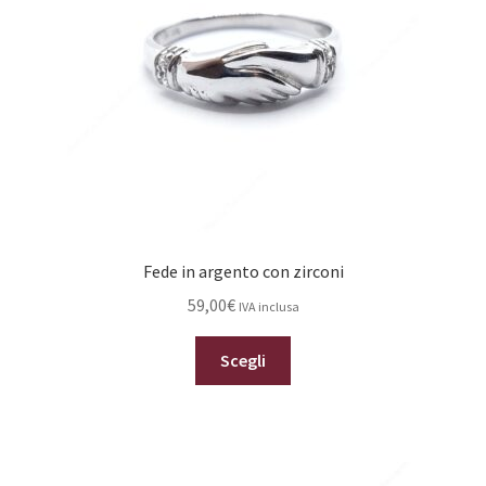
Fede in argento con zirconi
59,00
€
IVA inclusa
Questo
Scegli
prodotto
ha
più
varianti.
Le