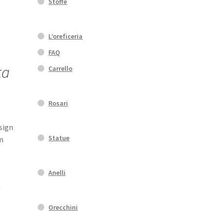
Stoffe
L’oreficeria
FAQ
ta
Carrello
Rosari
sign
Statue
in
Anelli
n
Orecchini