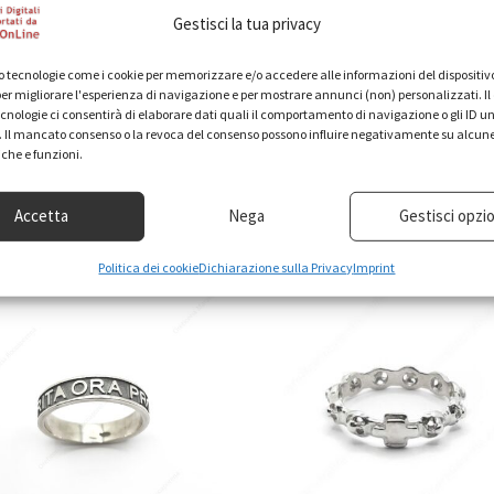
ilievo su una base di argento bianco satinato.
Gestisci la tua privacy
a variante “scuro” la scritta e la croce sono di argento bianco lucid
 tecnologie come i cookie per memorizzare e/o accedere alle informazioni del dispositivo
ilievo su una base di argento grigio scuro satinato.
er migliorare l'esperienza di navigazione e per mostrare annunci (non) personalizzati. I
cnologie ci consentirà di elaborare dati quali il comportamento di navigazione o gli ID un
aci su
Google Maps
per scoprire dove siamo.
o. Il mancato consenso o la revoca del consenso possono influire negativamente su alcun
iche e funzioni.
Accetta
Nega
Gestisci opzio
Politica dei cookie
Dichiarazione sulla Privacy
Imprint