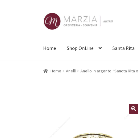
Vai
Vai
alla
al
navigazione
contenuto
Home
Shop OnLine
Santa Rita
Home
Anelli
Anello in argento “Sancta Rita 