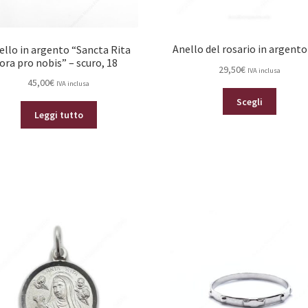
Anello del rosario in argento
ello in argento “Sancta Rita
ora pro nobis” – scuro, 18
29,50
€
IVA inclusa
45,00
€
IVA inclusa
Questo
Scegli
prodot
Leggi tutto
ha
più
varianti.
Le
opzioni
posson
essere
scelte
nella
pagina
del
prodot