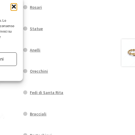
Rosari
o e
. Lo
l consenso
Statue
ivoci su
e
Anelli
ni
Orecchini
Fedi di Santa Rita
Bracciali