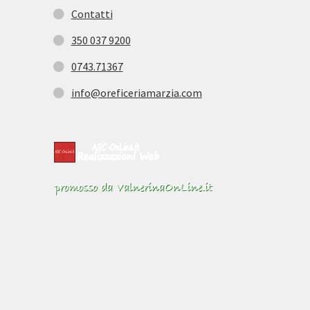
Contatti
to
350 037 9200
0743.71367
info@oreficeriamarzia.com