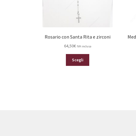
Rosario con Santa Rita e zirconi
Meda
64,50
€
IVA inclusa
Questo
Scegli
prodotto
ha
più
varianti.
Le
opzioni
possono
essere
scelte
nella
pagina