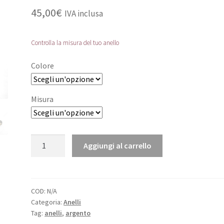
45,00
€
IVA inclusa
Controlla la misura del tuo anello
Colore
Misura
Anello
Aggiungi al carrello
in
argento
"Sancta
Rita
COD:
N/A
Categoria:
Anelli
ora
Tag:
anelli
,
argento
pro