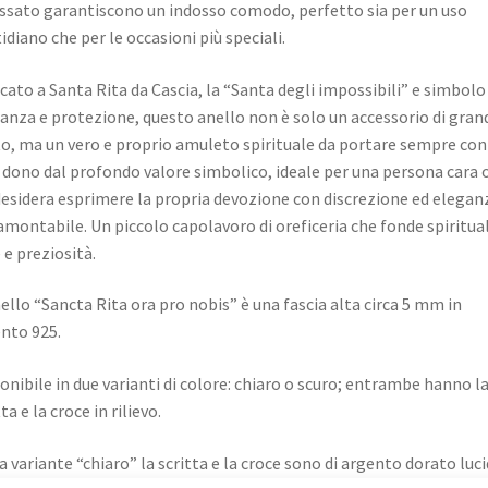
sato garantiscono un indosso comodo, perfetto sia per un uso
idiano che per le occasioni più speciali.
cato a Santa Rita da Cascia, la “Santa degli impossibili” e simbolo 
anza e protezione, questo anello non è solo un accessorio di gran
o, ma un vero e proprio amuleto spirituale da portare sempre con 
 dono dal profondo valore simbolico, ideale per una persona cara 
desidera esprimere la propria devozione con discrezione ed elegan
amontabile. Un piccolo capolavoro di oreficeria che fonde spiritual
e e preziosità.
nello “Sancta Rita ora pro nobis” è una fascia alta circa 5 mm in
nto 925.
onibile in due varianti di colore: chiaro o scuro; entrambe hanno l
ta e la croce in rilievo.
a variante “chiaro” la scritta e la croce sono di argento dorato luci