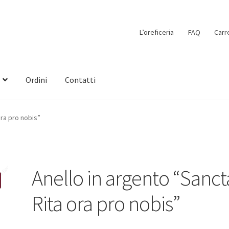
L’oreficeria
FAQ
Carr
Ordini
Contatti
ora pro nobis”
Anello in argento “Sanct
Rita ora pro nobis”