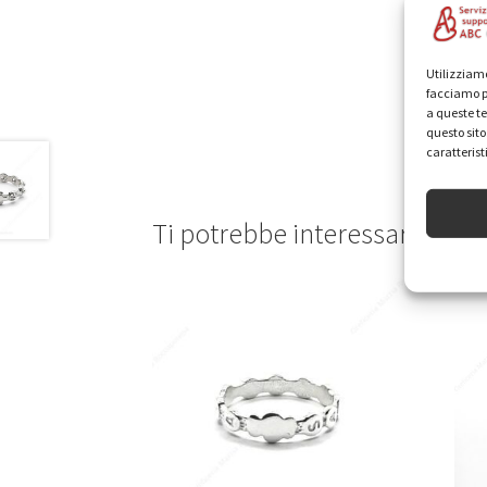
in r
Nell
Utilizziamo
in r
facciamo p
a queste te
Trov
questo sit
caratterist
Ti potrebbe interessare…