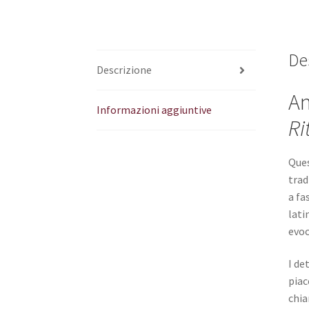
De
Descrizione
An
Informazioni aggiuntive
Ri
Ques
trad
a fa
lati
evoc
I de
piac
chia