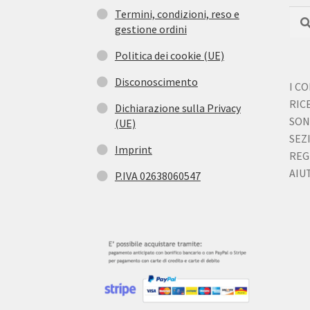
del
Termini, condizioni, reso e
Cerc
Cer
prodotto
gestione ordini
Politica dei cookie (UE)
Disconoscimento
I C
RIC
Dichiarazione sulla Privacy
SON
(UE)
SEZ
Imprint
REG
AIUT
P.IVA 02638060547