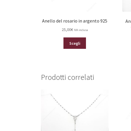
Anello del rosario in argento 925
An
25,00
€
IVA inclusa
Questo
Scegli
prodotto
ha
più
varianti.
Le
Prodotti correlati
opzioni
possono
essere
scelte
nella
pagina
del
prodotto