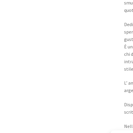
smus
quot
Dedi
sper
gust
È un
chi 
intr
stil
L’ a
arge
Disp
scrit
Nell