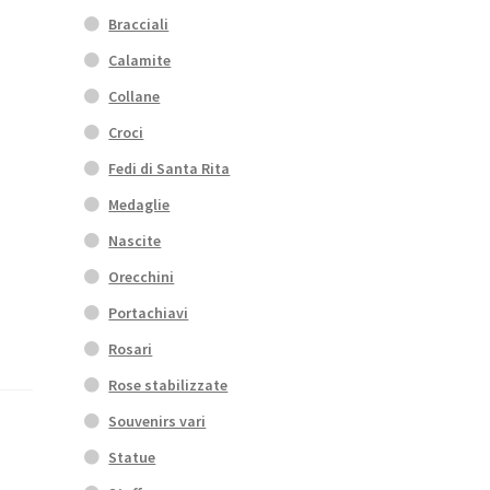
Bracciali
Calamite
Collane
Croci
Fedi di Santa Rita
Medaglie
Nascite
Orecchini
Portachiavi
Rosari
Rose stabilizzate
Souvenirs vari
Statue