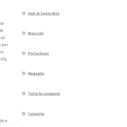
Fedi di Santa Rita
di
de
Bracciali
sé.
o per
za
Portachiavi
ità,
Medaglie
Tutte le categorie
a
Calamite
do e