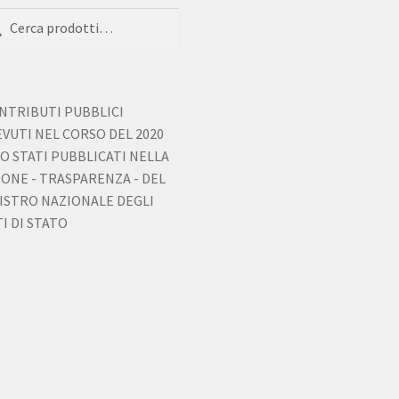
del
del
a:
ca
prodotto
prodot
ONTRIBUTI PUBBLICI
EVUTI NEL CORSO DEL 2020
O STATI PUBBLICATI NELLA
IONE - TRASPARENZA - DEL
ISTRO NAZIONALE DEGLI
I DI STATO