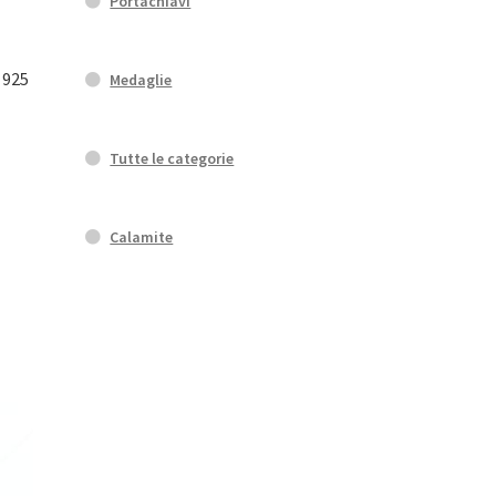
Portachiavi
 925
Medaglie
Tutte le categorie
to
Calamite
o
to