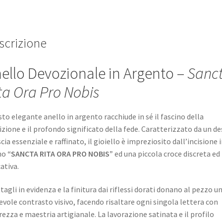
nobis"
quantità
scrizione
ello Devozionale in Argento –
Sanc
ta Ora Pro Nobis
to elegante anello in argento racchiude in sé il fascino della
izione e il profondo significato della fede. Caratterizzato da un de
scia essenziale e raffinato, il gioiello è impreziosito dall’incisione 
no
“SANCTA RITA ORA PRO NOBIS”
ed una piccola croce discreta ed
ativa.
ttagli in evidenza e la finitura dai riflessi dorati donano al pezzo u
evole contrasto visivo, facendo risaltare ogni singola lettera con
rezza e maestria artigianale. La lavorazione satinata e il profilo