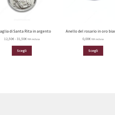
glia di Santa Rita in argento
Anello del rosario in oro bi
Fascia
12,50
€
-
31,50
€
0,00
€
IVA inclusa
IVA inclusa
di
Questo
Questo
prezzo:
Scegli
Scegli
prodotto
prodot
da
ha
ha
12,50€
più
più
a
varianti.
varianti.
31,50€
Le
Le
opzioni
opzioni
possono
posson
essere
essere
scelte
scelte
nella
nella
pagina
pagina