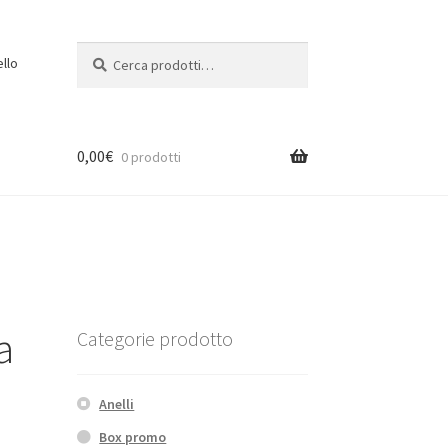
Cerca:
Cerca
ello
0,00
€
0 prodotti
a
Categorie prodotto
Anelli
Box promo