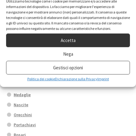
opzioni
Utilizziamo tecnologie come i cookie per memorizzare e/o accedere alle
Categorie prodotto
informazioni del dispositivo. Lo facciamo per migliorare l'esperienza di
possono
navigazione e per mostrare annunci (non) personalizzati. Il consenso a queste
essere
tecnologie ci consentirà di elaborare dati quali il comportamento di navigazione
scelte
o gli ID univoci su questo sito. Il mancato consenso o la revoca del consenso
Anelli
possono influire negativamente su alcune caratteristiche e funzioni.
nella
Box promo
pagina
Accetta
Bracciali
del
prodotto
Nega
Calamite
Collane
Gestisci opzioni
Croci
Politica dei cookie
Dichiarazione sulla Privacy
Imprint
Fedi di Santa Rita
Medaglie
Nascite
Orecchini
Portachiavi
Rosari