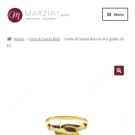
Vai
Vai
Menu
alla
al
navigazione
contenuto
Shop Online
Home
Fedi di Santa Rita
Fede di Santa Rita in oro giallo 18
Kt
Prodotti
La nostra storia
Contatti
Carrello