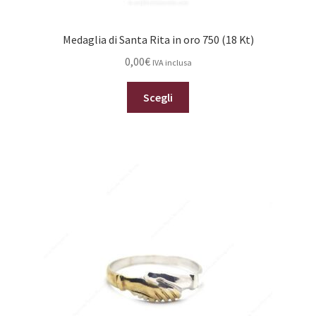
Medaglia di Santa Rita in oro 750 (18 Kt)
0,00
€
IVA inclusa
Questo
Scegli
prodotto
ha
più
varianti.
Le
opzioni
possono
essere
scelte
nella
pagina
del