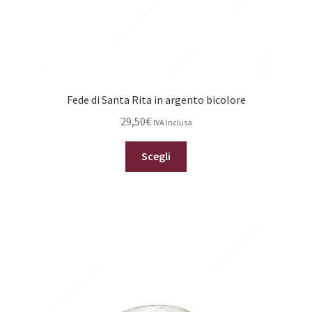
prodotto
Fede di Santa Rita in argento bicolore
29,50
€
IVA inclusa
Questo
Scegli
prodotto
ha
più
varianti.
Le
opzioni
possono
essere
scelte