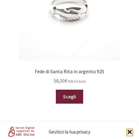
nella
pagina
del
prodotto
Fede di Santa Rita in argento 925
58,00
€
IVA inclusa
Questo
Scegli
prodotto
ha
più
varianti.
Gestisci la tua privacy
Le