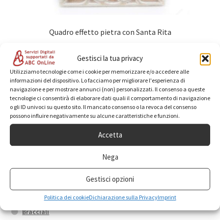
Quadro effetto pietra con Santa Rita
24,50
€
IVA inclusa
Gestisci la tua privacy
Aggiungi al carrello
Utilizziamo tecnologie come i cookie per memorizzare e/o accedere alle
informazioni del dispositivo. Lo facciamo per migliorare l'esperienza di
navigazione e per mostrare annunci (non) personalizzati. Il consenso a queste
tecnologie ci consentirà di elaborare dati quali il comportamento di navigazione
o gli ID univoci su questo sito. Il mancato consenso o la revoca del consenso
possono influire negativamente su alcune caratteristiche e funzioni.
Accetta
Categorie prodotto
Nega
Gestisci opzioni
Anelli
Box promo
Politica dei cookie
Dichiarazione sulla Privacy
Imprint
Bracciali