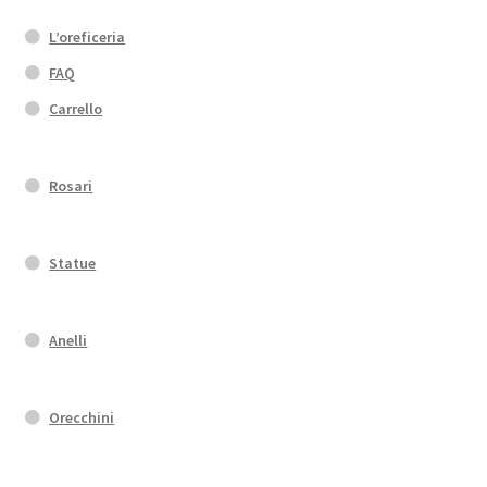
L’oreficeria
FAQ
Carrello
Rosari
Statue
Anelli
Orecchini