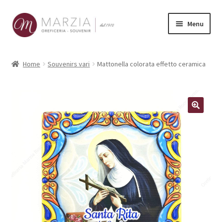
Vai
Vai
Menu
alla
al
navigazione
contenuto
Shop Online
Home
Souvenirs vari
Mattonella colorata effetto ceramica
Prodotti
La nostra storia
Contatti
Carrello