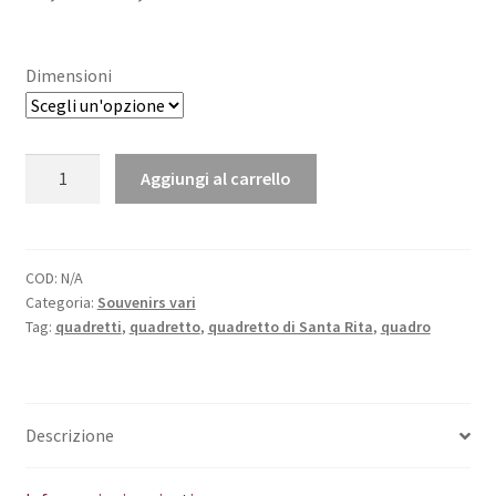
di
prezzo:
Dimensioni
da
12,50€
Mattonella
Aggiungi al carrello
a
colorata
effetto
26,50€
ceramica
quantità
COD:
N/A
Categoria:
Souvenirs vari
Tag:
quadretti
,
quadretto
,
quadretto di Santa Rita
,
quadro
Descrizione