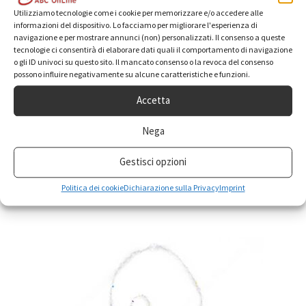
Utilizziamo tecnologie come i cookie per memorizzare e/o accedere alle
informazioni del dispositivo. Lo facciamo per migliorare l'esperienza di
navigazione e per mostrare annunci (non) personalizzati. Il consenso a queste
tecnologie ci consentirà di elaborare dati quali il comportamento di navigazione
o gli ID univoci su questo sito. Il mancato consenso o la revoca del consenso
possono influire negativamente su alcune caratteristiche e funzioni.
Accetta
Fede di Santa Rita in argento 925
Nega
29,50
€
IVA inclusa
Gestisci opzioni
Questo
Scegli
prodotto
Politica dei cookie
Dichiarazione sulla Privacy
Imprint
ha
più
varianti.
Le
opzioni
possono
essere