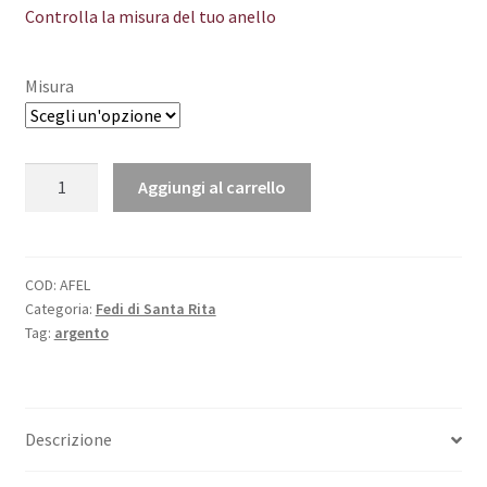
Controlla la misura del tuo anello
Misura
Fede
Aggiungi al carrello
di
Santa
Rita
in
COD:
AFEL
Categoria:
Fedi di Santa Rita
argento
Tag:
argento
925
quantità
Descrizione