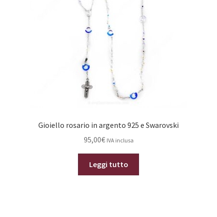
scelte
nella
pagina
del
prodotto
Gioiello rosario in argento 925 e Swarovski
95,00
€
IVA inclusa
Leggi tutto