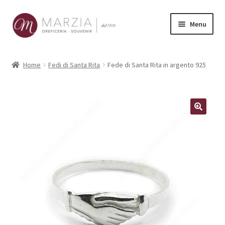
Vai
Vai
Menu
alla
al
navigazione
contenuto
Shop Online
Home
Fedi di Santa Rita
Fede di Santa Rita in argento 925
Prodotti
La nostra storia
Contatti
Carrello