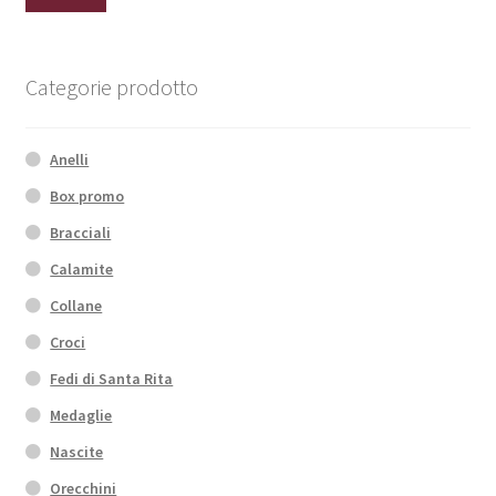
Min
Max
Categorie prodotto
Anelli
Box promo
Bracciali
Calamite
Collane
Croci
Fedi di Santa Rita
Medaglie
Nascite
Orecchini