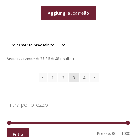
Aggiungi al carrello
Visualizzazione di 25-36 di 48 risultati
1
2
3
4
Filtra per prezzo
Pre
Pre
Prezzo:
0€
—
100€
Filtra