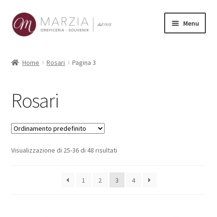
Vai
Vai
Menu
alla
al
navigazione
contenuto
Shop Online
Home
Rosari
Pagina 3
Prodotti
Rosari
La nostra storia
Contatti
Visualizzazione di 25-36 di 48 risultati
Carrello
1
2
3
4