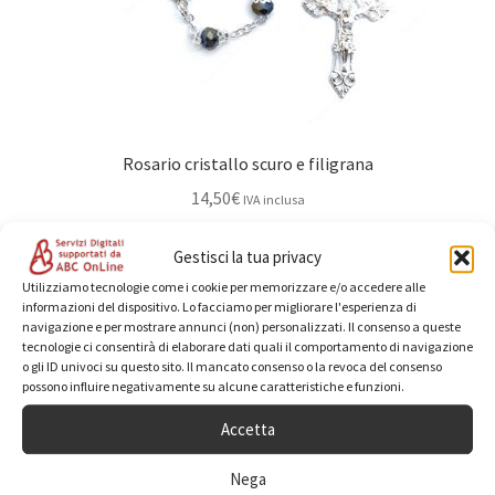
Rosario cristallo scuro e filigrana
14,50
€
IVA inclusa
Aggiungi al carrello
Gestisci la tua privacy
Utilizziamo tecnologie come i cookie per memorizzare e/o accedere alle
informazioni del dispositivo. Lo facciamo per migliorare l'esperienza di
navigazione e per mostrare annunci (non) personalizzati. Il consenso a queste
tecnologie ci consentirà di elaborare dati quali il comportamento di navigazione
o gli ID univoci su questo sito. Il mancato consenso o la revoca del consenso
possono influire negativamente su alcune caratteristiche e funzioni.
Accetta
Nega